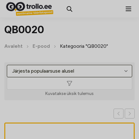
QB0020
Avaleht
E-pood
Kategooria "QB0020"
Kuvatakse üksik tulemus