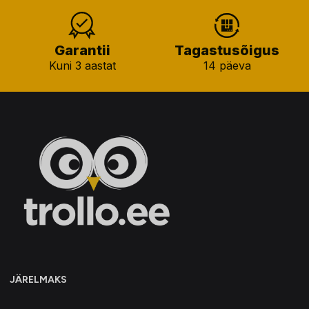
Garantii
Tagastusõigus
Kuni 3 aastat
14 päeva
JÄRELMAKS