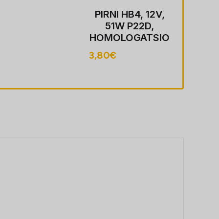
B4, 12V,
PIRNI 
P22D,
60W
OGATSIO
HOMOL
ON
3,80
€