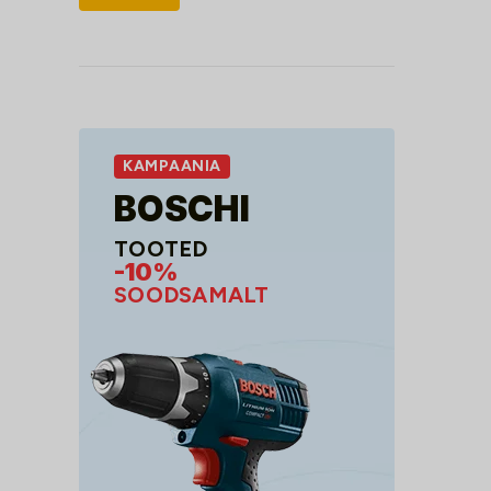
hind
hind
KAMPAANIA
BOSCHI
TOOTED
-10%
SOODSAMALT