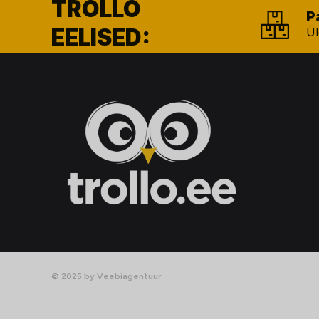
TROLLO
P
EELISED:
Ül
© 2025 by Veebiagentuur