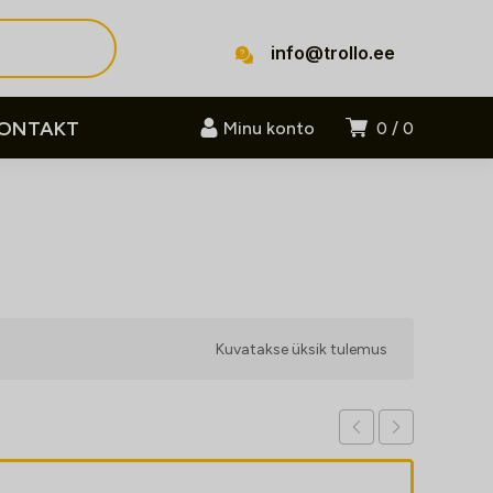
info@trollo.ee
ONTAKT
Minu konto
0
0
Kuvatakse üksik tulemus