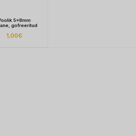
Voolik 5x8mm
ane, gofreeritud
1,00
€