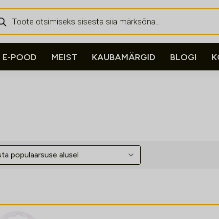
ducts
rch
E-POOD
MEIST
KAUBAMÄRGID
BLOGI
K