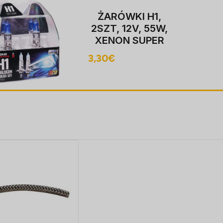
PIRNI H
KI H1,
51W 
2V, 55W,
HOMOL
 SUPER
P14,5S,
3,80
€
0K,
OGACJA