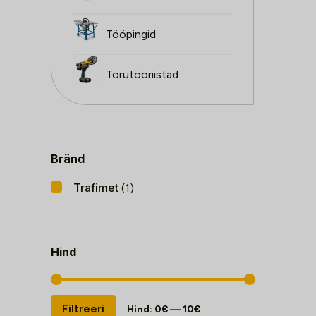
Tööpingid
Torutööriistad
Bränd
Trafimet
(1)
Hind
Minimaalne
Maksimaalne
Filtreeri
Hind:
0€
—
10€