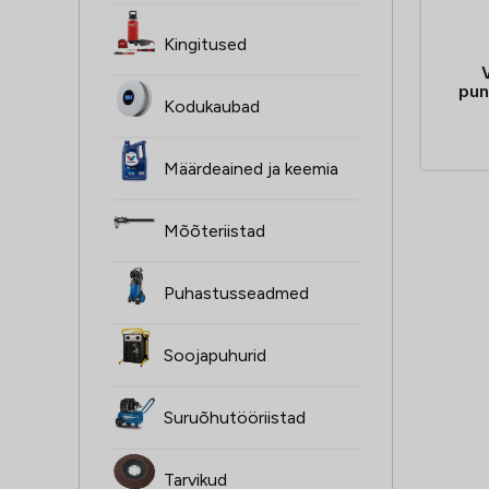
Kingitused
pun
Kodukaubad
Määrdeained ja keemia
Mõõteriistad
Puhastusseadmed
Soojapuhurid
Suruõhutööriistad
Tarvikud