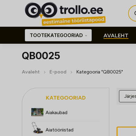
Pro
sea
TOOTEKATEGOORIAD
AVALEHT
QB0025
Avaleht
E-pood
Kategooria "QB0025"
KATEGOORIAD
Aiakaubad
Aiatööriistad