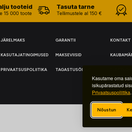
alju tooteid
Tasuta tarne
e 15 000 toote
Tellimustele al 150 €
JÄRELMAKS
GARANTII
KONTAKT
KASUTAJATINGIMUSED
MAKSEVIISID
KAUBAMÄ
PRIVAATSUSPOLIITIKA
TAGASTUSÕIGUS
ELEKTRO
KOGUMIN
Kasutame oma said
isikupärastatud sis
Privaatsuspoliitika
.
Nõustun
Ke