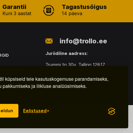
Garantii
Tagastusõigus
Kuni 3 aastat
14 päeva
info@trollo.ee
Juriidiline aadress:
RGID
Trummi tn 30y, Tallinn 12617
ONIKAROMUDE
Kauba väljastamine:
E
il küpsiseid teie kasutuskogemuse parandamiseks,
u pakkumiseks ja liikluse analüüsimiseks.
E-R – 9.00 – 18.00
eldun
Eelistused