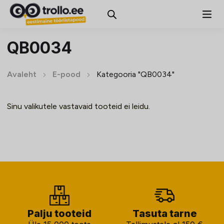
QB0034
Avaleht
E-pood
Kategooria "QB0034"
Sinu valikutele vastavaid tooteid ei leidu.
Palju tooteid
Tasuta tarne