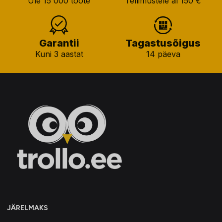
Üle 15 000 toote
Tellimustele al 150 €
Garantii
Tagastusõigus
Kuni 3 aastat
14 päeva
JÄRELMAKS