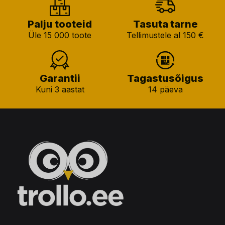
Palju tooteid
Tasuta tarne
Üle 15 000 toote
Tellimustele al 150 €
Garantii
Tagastusõigus
Kuni 3 aastat
14 päeva