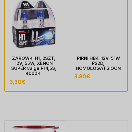
ŻARÓWKI H1, 2SZT,
PIRNI HB4, 12V, 51W
12V, 55W, XENON
P22D,
SUPER valge P14,5S,
HOMOLOGATSIOON
4000K,
3,80
€
HOMOLOGACJA
3,30
€