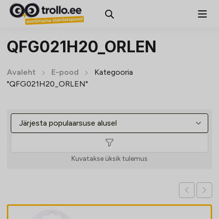
QFG021H20_ORLEN
Avaleht
E-pood
Kategooria
"QFG021H20_ORLEN"
Kuvatakse üksik tulemus