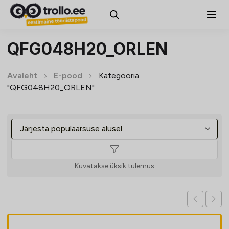
QFG048H20_ORLEN
Avaleht
E-pood
Kategooria
"QFG048H20_ORLEN"
Kuvatakse üksik tulemus