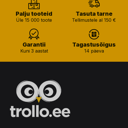
Palju tooteid
Tasuta tarne
Üle 15 000 toote
Tellimustele al 150 €
Garantii
Tagastusõigus
Kuni 3 aastat
14 päeva