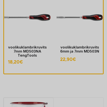
voolikuklambrikruvits
voolikuklambrikruvits
7mm MD503NA
6mm ja 7mm MD503N
TengTools
avahemik:
22,90
€
18,20
€
60€
00€