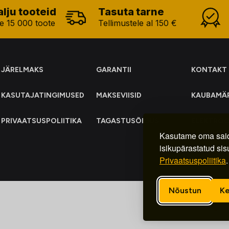
alju tooteid
Tasuta tarne
e 15 000 toote
Tellimustele al 150 €
JÄRELMAKS
GARANTII
KONTAKT
KASUTAJATINGIMUSED
MAKSEVIISID
KAUBAMÄ
PRIVAATSUSPOLIITIKA
TAGASTUSÕIGUS
ELEKTRO
KOGUMIN
Kasutame oma said
isikupärastatud sis
Privaatsuspoliitika
.
Nõustun
Ke