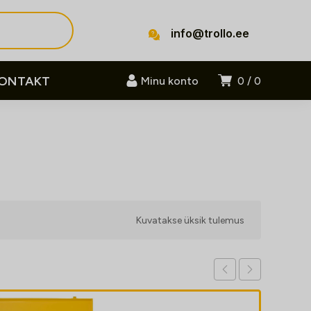
info@trollo.ee
ONTAKT
Minu konto
0
0
Kuvatakse üksik tulemus