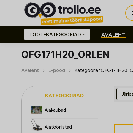
Pro
sea
TOOTEKATEGOORIAD
AVALEHT
QFG171H20_ORLEN
Avaleht
E-pood
Kategooria "QFG171H20_
KATEGOORIAD
Aiakaubad
Aiatööriistad