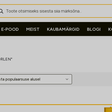
ducts
rch
E-POOD
MEIST
KAUBAMÄRGID
BLOGI
K
ORLEN"