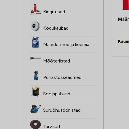
Kingitused
Määr
Kodukaubad
Kuum
Määrdeained ja keemia
Mõõteriistad
Puhastusseadmed
Soojapuhurid
Suruõhutööriistad
Tarvikud