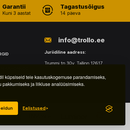
Garantii
Tagastusõigus
Kuni 3 aastat
14 päeva
info@trollo.ee
Juriidiline aadress:
RGID
Trummi tn 30y, Tallinn 12617
ONIKAROMUDE
Kauba väljastamine:
E
il küpsiseid teie kasutuskogemuse parandamiseks,
u pakkumiseks ja liikluse analüüsimiseks.
E-R – 9.00 – 18.00
eldun
Eelistused