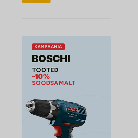
hind
hind
KAMPAANIA
BOSCHI
TOOTED
-10%
SOODSAMALT