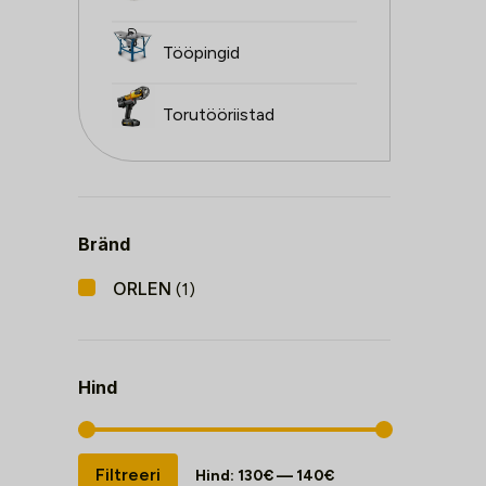
Tööpingid
Torutööriistad
Bränd
ORLEN
(1)
Hind
Minimaalne
Maksimaalne
Filtreeri
Hind:
130€
—
140€