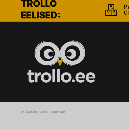
TROLLO
P
EELISED:
Ül
© 2025 by Veebiagentuur