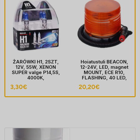
ŻARÓWKI H1, 2SZT,
Hoiatustuli BEACON,
12V, 55W, XENON
12-24V, LED, magnet
SUPER valge P14,5S,
MOUNT, ECE R10,
4000K,
FLASHING, 40 LED,
HOMOLOGACJA
kaabel koos pistik
3,30
€
20,20
€
sobib LIGHTER pesa