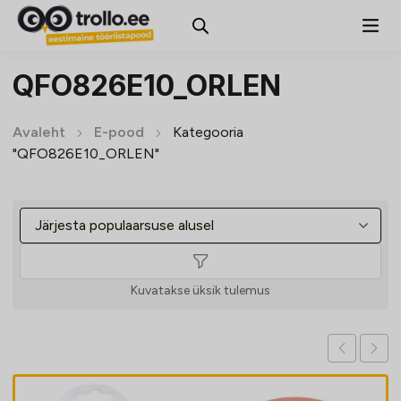
QFO826E10_ORLEN
Avaleht
E-pood
Kategooria
"QFO826E10_ORLEN"
Kuvatakse üksik tulemus