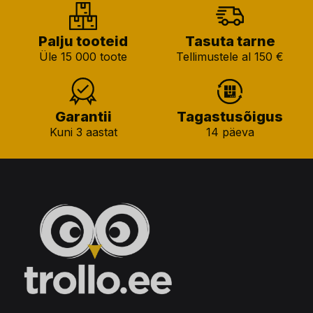
Palju tooteid
Tasuta tarne
Üle 15 000 toote
Tellimustele al 150 €
Garantii
Tagastusõigus
Kuni 3 aastat
14 päeva