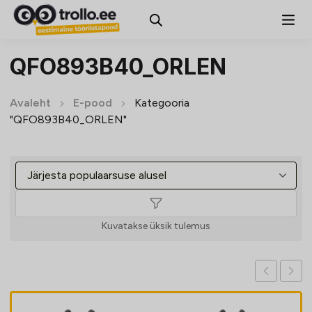
QFO893B40_ORLEN
Avaleht
E-pood
Kategooria
"QFO893B40_ORLEN"
Kuvatakse üksik tulemus