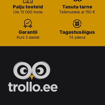
Palju tooteid
Tasuta tarne
Üle 15 000 toote
Tellimustele al 150 €
Garantii
Tagastusõigus
Kuni 3 aastat
14 päeva