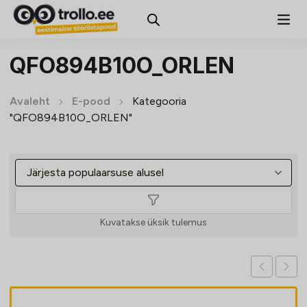
QFO894B10O_ORLEN
Avaleht
E-pood
Kategooria
"QFO894B10O_ORLEN"
Kuvatakse üksik tulemus