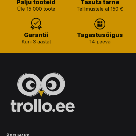
Palju tooteid
Tasuta tarne
Üle 15 000 toote
Tellimustele al 150 €
Garantii
Tagastusõigus
Kuni 3 aastat
14 päeva
JÄRELMAKS