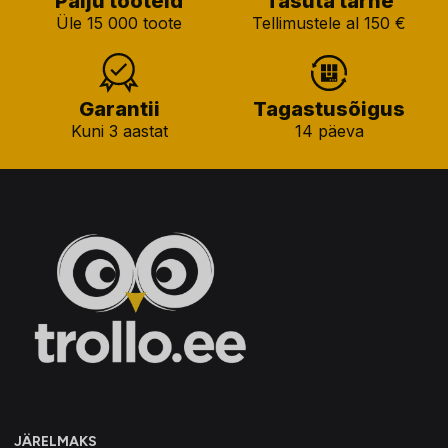
Palju tooteid
Tasuta tarne
Üle 15 000 toote
Tellimustele al 150 €
Garantii
Tagastusõigus
Kuni 3 aastat
14 päeva
JÄRELMAKS