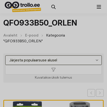
QFO933B50_ORLEN
Avaleht
E-pood
Kategooria
"QFO933B50_ORLEN"
Kuvatakse üksik tulemus