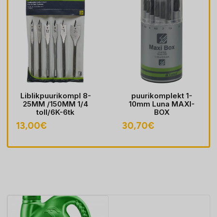
Liblikpuurikompl 8-
puurikomplekt 1-
25MM /150MM 1/4
10mm Luna MAXI-
toll/6K-6tk
BOX
vahemik:
13,00
€
30,70
€
€