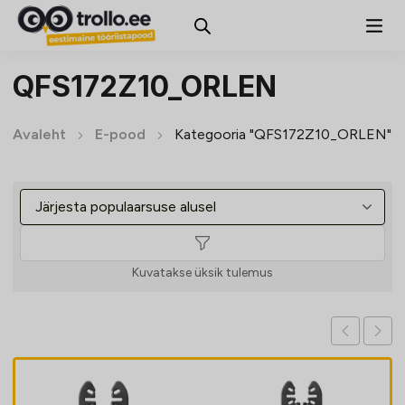
QFS172Z10_ORLEN
Avaleht
E-pood
Kategooria "QFS172Z10_ORLEN"
Kuvatakse üksik tulemus