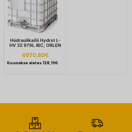
Hüdraulikaõli Hydrol L-
HV 32 979L IBC, ORLEN
4970,60
€
Kuumakse alates
128,19
€