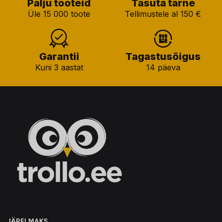
Palju tooteid
Tasuta tarne
Üle 15 000 toote
Tellimustele al 150 €
Garantii
Tagastusõigus
Kuni 3 aastat
14 päeva
JÄRELMAKS