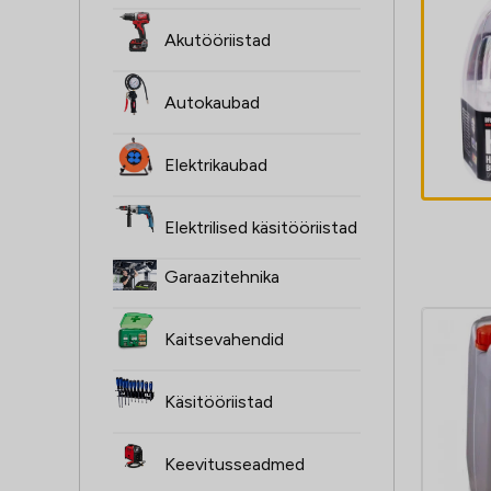
ŻARÓWKI H4,
Akutööriistad
2SZT, 12V,
60/55W, XENON
Autokaubad
SUPER valge
4,60
€
P43T, 4000K,
Elektrikaubad
HOMOLOGACJA
Elektrilised käsitööriistad
Garaazitehnika
Kaitsevahendid
Käsitööriistad
Keevitusseadmed