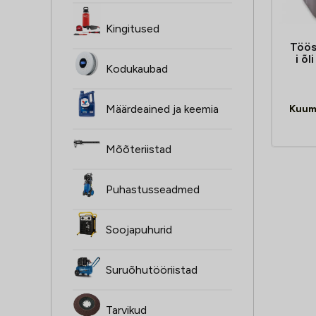
Kingitused
Töös
i õ
Kodukaubad
Määrdeained ja keemia
Kuum
Mõõteriistad
Puhastusseadmed
Soojapuhurid
Suruõhutööriistad
Tarvikud