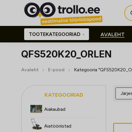
Pro
sea
TOOTEKATEGOORIAD
AVALEHT
QFS520K20_ORLEN
Avaleht
E-pood
Kategooria "QFS520K20_
KATEGOORIAD
Aiakaubad
Aiatööriistad