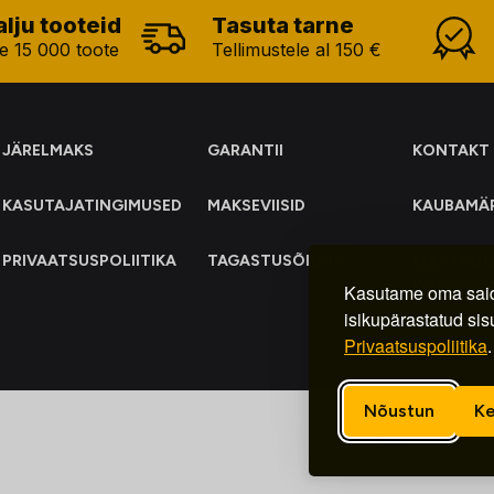
alju tooteid
Tasuta tarne
e 15 000 toote
Tellimustele al 150 €
JÄRELMAKS
GARANTII
KONTAKT
KASUTAJATINGIMUSED
MAKSEVIISID
KAUBAMÄ
PRIVAATSUSPOLIITIKA
TAGASTUSÕIGUS
ELEKTRO
KOGUMIN
Kasutame oma said
isikupärastatud sis
Privaatsuspoliitika
.
Nõustun
Ke