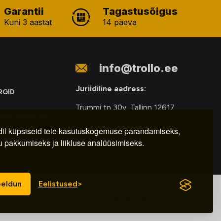
Garantii
Tagastusõigus
Kuni 3 aastat
14 päeva
info@trollo.ee
Juriidiline aadress:
RGID
Trummi tn 30y, Tallinn 12617
ONIKAROMUDE
Kauba väljastamine:
E
il küpsiseid teie kasutuskogemuse parandamiseks,
u pakkumiseks ja liikluse analüüsimiseks.
E-R – 9.00 – 18.00
eldun
Eelistused