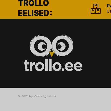
TROLLO
P
EELISED:
Ül
© 2025 by Veebiagentuur