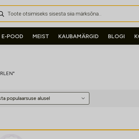
ducts
rch
E-POOD
MEIST
KAUBAMÄRGID
BLOGI
K
ORLEN"