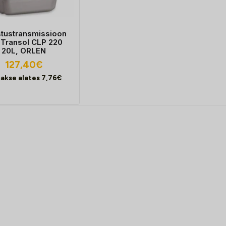
tustransmissioon
li Transol CLP 220
20L, ORLEN
127,40
€
akse alates
7,76
€