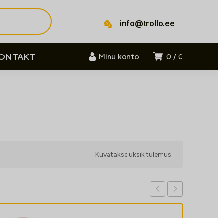
info@trollo.ee
ONTAKT
Minu konto
0
0
Kuvatakse üksik tulemus