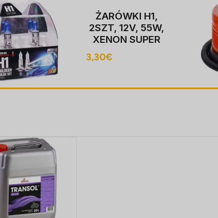
ŻARÓWKI H1,
2SZT, 12V, 55W,
XENON SUPER
valge P14,5S,
3,30
€
4000K,
HOMOLOGACJA