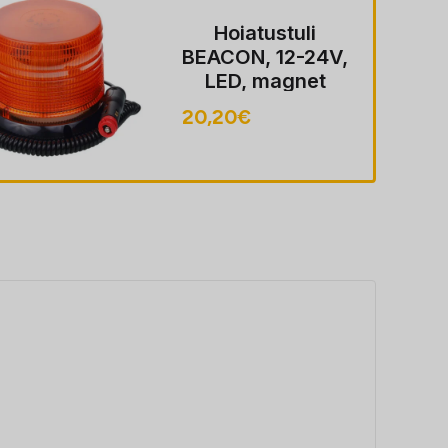
Hoiatustuli
BEACON, 12-24V,
LED, magnet
MOUNT, ECE
20,20
€
R10, FLASHING,
40 LED, kaabel
koos pistik sobib
LIGHTER pesa