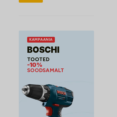
hind
hind
KAMPAANIA
BOSCHI
TOOTED
-10%
SOODSAMALT