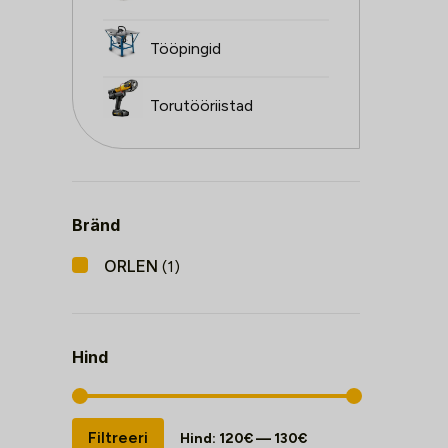
Tööpingid
Torutööriistad
Bränd
ORLEN
(1)
Hind
Minimaalne
Maksimaalne
Filtreeri
Hind:
120€
—
130€