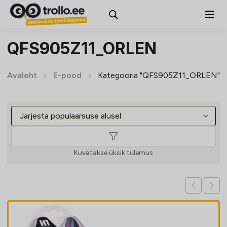
QFS905Z11_ORLEN
Avaleht
E-pood
Kategooria "QFS905Z11_ORLEN"
Kuvatakse üksik tulemus