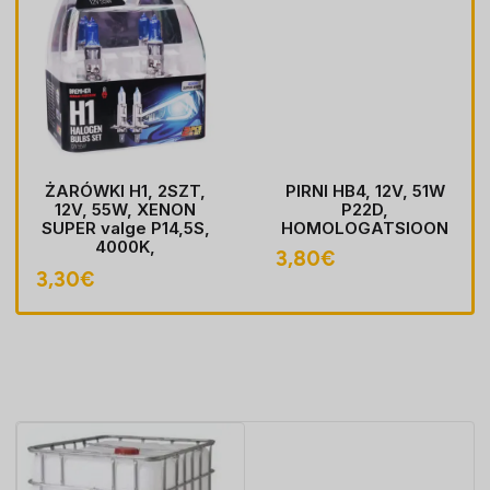
ŻARÓWKI H1, 2SZT,
PIRNI HB4, 12V, 51W
12V, 55W, XENON
P22D,
SUPER valge P14,5S,
HOMOLOGATSIOON
4000K,
3,80
€
HOMOLOGACJA
3,30
€