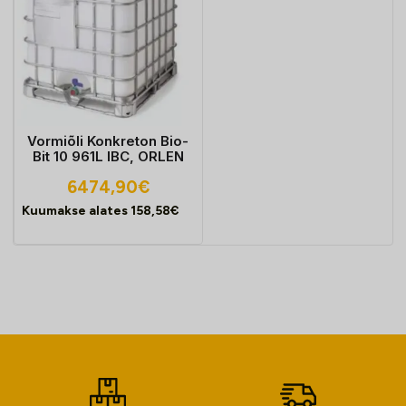
Vormiõli Konkreton Bio-
Bit 10 961L IBC, ORLEN
6474,90
€
Kuumakse alates
158,58
€