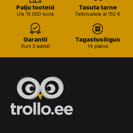
Palju tooteid
Tasuta tarne
Üle 15 000 toote
Tellimustele al 150 €
Garantii
Tagastusõigus
Kuni 3 aastat
14 päeva