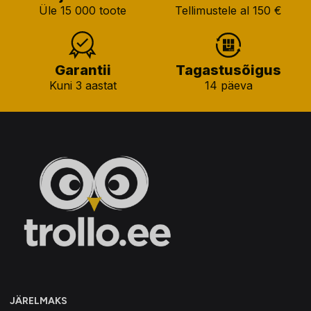
Üle 15 000 toote
Tellimustele al 150 €
Garantii
Tagastusõigus
Kuni 3 aastat
14 päeva
JÄRELMAKS