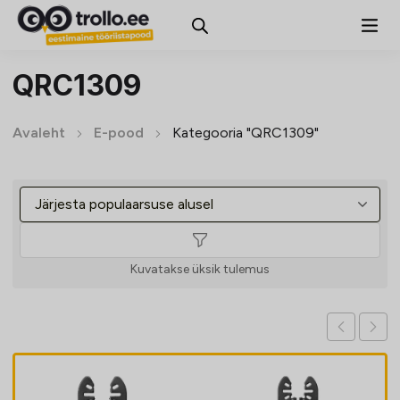
QRC1309
Avaleht
E-pood
Kategooria "QRC1309"
Kuvatakse üksik tulemus