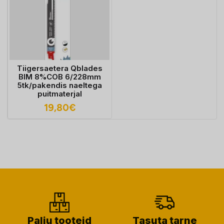
Tiigersaetera Qblades
BIM 8%COB 6/228mm
5tk/pakendis naeltega
puitmaterjal
19,80
€
Palju tooteid
Tasuta tarne