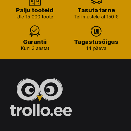
Palju tooteid
Tasuta tarne
Üle 15 000 toote
Tellimustele al 150 €
Garantii
Tagastusõigus
Kuni 3 aastat
14 päeva