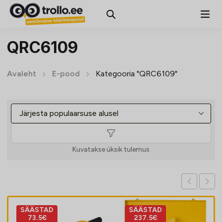
QRC6109
Avaleht
E-pood
Kategooria "QRC6109"
Kuvatakse üksik tulemus
SÄÄSTAD
SÄÄSTAD
73.5€
237.5€