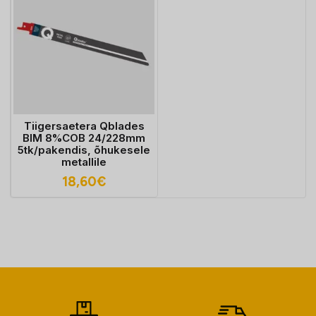
Tiigersaetera Qblades
BIM 8%COB 24/228mm
5tk/pakendis, õhukesele
metallile
18,60
€