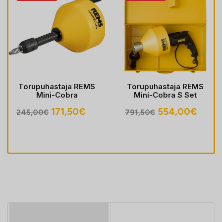
Torupuhastaja REMS
Torupuhastaja REMS
Mini-Cobra
Mini-Cobra S Set
egune
Algne
Praegune
Algne
Prae
171,50
€
554,00
€
245,00
€
791,50
€
hind
hind
hind
hind
oli:
on:
oli:
on:
30€.
245,00€.
171,50€.
791,50€.
554,0