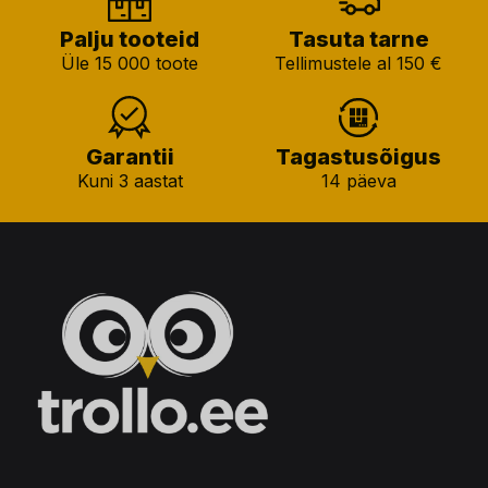
Palju tooteid
Tasuta tarne
Üle 15 000 toote
Tellimustele al 150 €
Garantii
Tagastusõigus
Kuni 3 aastat
14 päeva