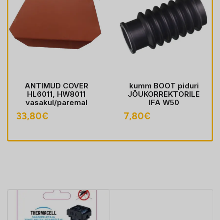
ANTIMUD COVER
kumm BOOT piduri
HL6011, HW8011
JÕUKORREKTORILE
vasakul/paremal
IFA W50
33,80
€
7,80
€