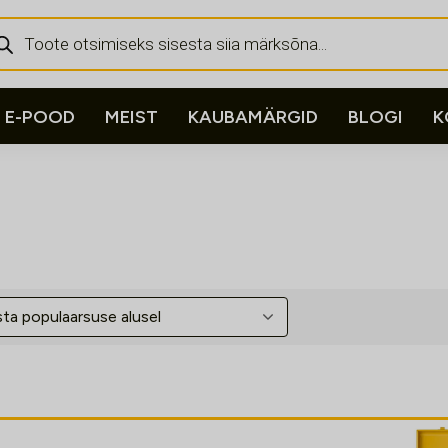
ducts
rch
E-POOD
MEIST
KAUBAMÄRGID
BLOGI
K