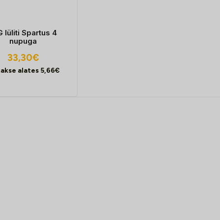
 lüliti Spartus 4
nupuga
33,30
€
akse alates
5,66
€