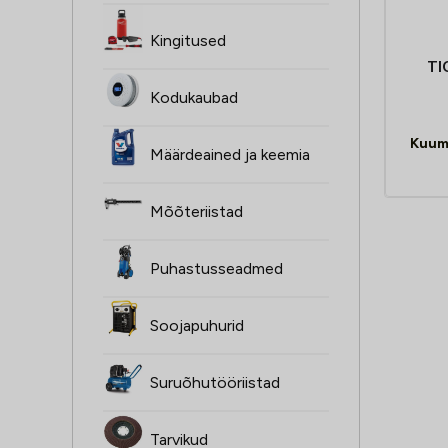
Kingitused
TIG
Kodukaubad
Kuum
Määrdeained ja keemia
Mõõteriistad
Puhastusseadmed
Soojapuhurid
Suruõhutööriistad
Tarvikud