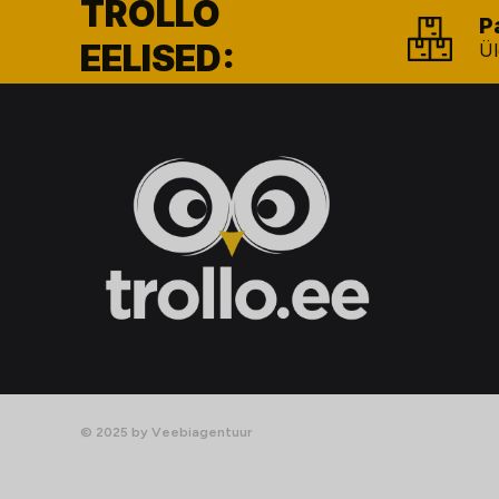
TROLLO
P
EELISED:
Ül
© 2025 by Veebiagentuur