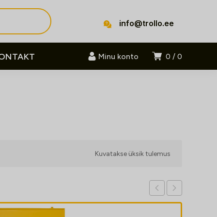
info@trollo.ee
ONTAKT
Minu konto
0
0
Kuvatakse üksik tulemus