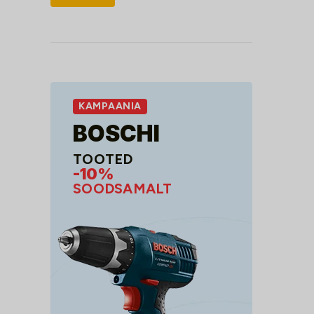
hind
hind
KAMPAANIA
BOSCHI
TOOTED
-10%
SOODSAMALT