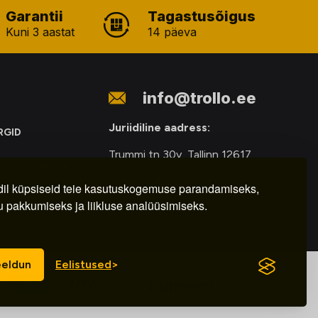
Garantii
Tagastusõigus
Kuni 3 aastat
14 päeva
info@trollo.ee
Juriidiline aadress:
RGID
Trummi tn 30y, Tallinn 12617
ONIKAROMUDE
Kauba väljastamine:
E
il küpsiseid teie kasutuskogemuse parandamiseks,
u pakkumiseks ja liikluse analüüsimiseks.
E-R – 9.00 – 18.00
eldun
Eelistused