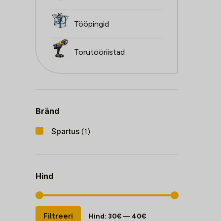
Tööpingid
Torutööriistad
Bränd
Spartus
(1)
Hind
Minimaalne
Maksimaalne
Filtreeri
Hind:
30€
—
40€