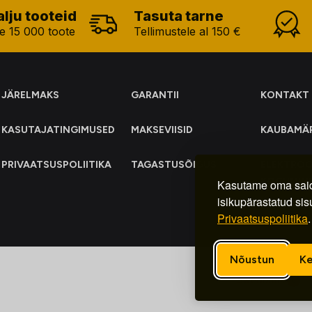
alju tooteid
Tasuta tarne
e 15 000 toote
Tellimustele al 150 €
JÄRELMAKS
GARANTII
KONTAKT
KASUTAJATINGIMUSED
MAKSEVIISID
KAUBAMÄ
PRIVAATSUSPOLIITIKA
TAGASTUSÕIGUS
ELEKTRO
KOGUMIN
Kasutame oma said
isikupärastatud sis
Privaatsuspoliitika
.
Nõustun
Ke