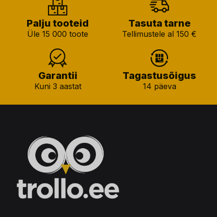
Palju tooteid
Tasuta tarne
Üle 15 000 toote
Tellimustele al 150 €
Garantii
Tagastusõigus
Kuni 3 aastat
14 päeva