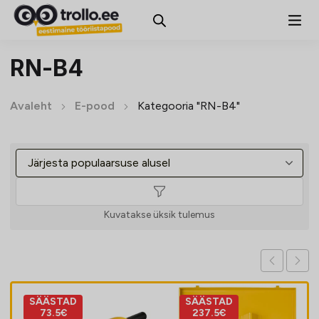
RN-B4
Avaleht
E-pood
Kategooria "RN-B4"
Kuvatakse üksik tulemus
SÄÄSTAD
SÄÄSTAD
73.5€
237.5€