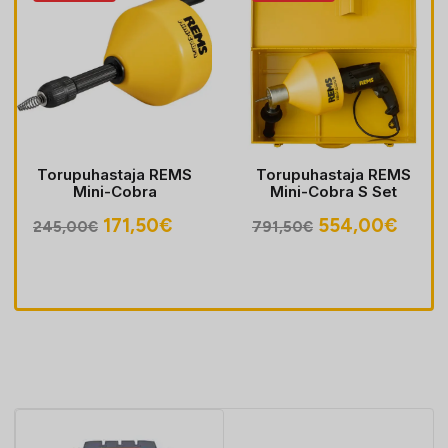
Torupuhastaja REMS
Torupuhastaja REMS
Mini-Cobra
Mini-Cobra S Set
egune
Algne
Praegune
Algne
Prae
171,50
€
554,00
€
245,00
€
791,50
€
hind
hind
hind
hind
oli:
on:
oli:
on:
30€.
245,00€.
171,50€.
791,50€.
554,0