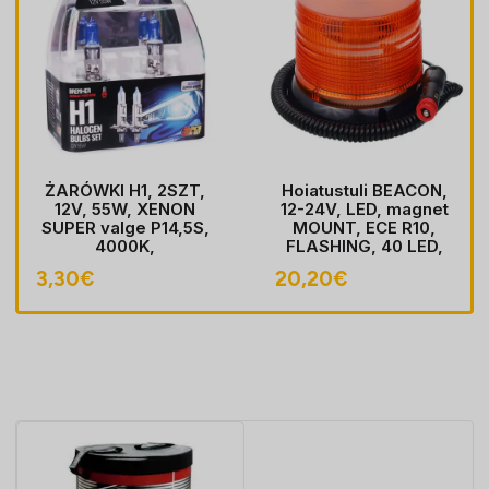
ŻARÓWKI H1, 2SZT,
Hoiatustuli BEACON,
12V, 55W, XENON
12-24V, LED, magnet
SUPER valge P14,5S,
MOUNT, ECE R10,
4000K,
FLASHING, 40 LED,
HOMOLOGACJA
kaabel koos pistik
3,30
€
20,20
€
sobib LIGHTER pesa