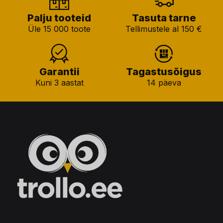
Palju tooteid
Tasuta tarne
Üle 15 000 toote
Tellimustele al 150 €
Garantii
Tagastusõigus
Kuni 3 aastat
14 päeva