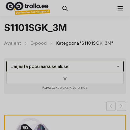
S1101SGK_3M
Avaleht
E-pood
Kategooria "S1101SGK_3M"
Kuvatakse üksik tulemus