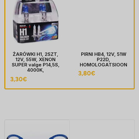
ŻARÓWKI H1, 2SZT,
PIRNI HB4, 12V, 51W
12V, 55W, XENON
P22D,
SUPER valge P14,5S,
HOMOLOGATSIOON
4000K,
3,80
€
HOMOLOGACJA
3,30
€