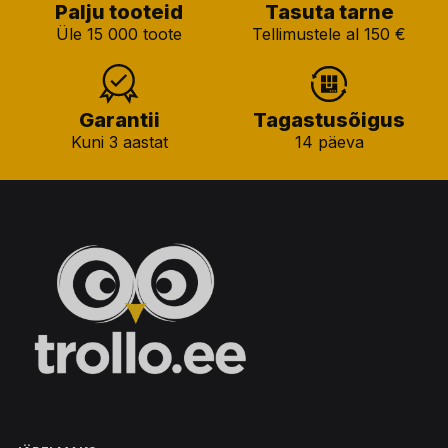
Palju tooteid
Tasuta tarne
Üle 15 000 toote
Tellimustele al 150 €
Garantii
Tagastusõigus
Kuni 3 aastat
14 päeva