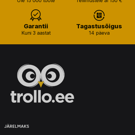
Üle 15 000 toote
Tellimustele al 150 €
Garantii
Tagastusõigus
Kuni 3 aastat
14 päeva
JÄRELMAKS