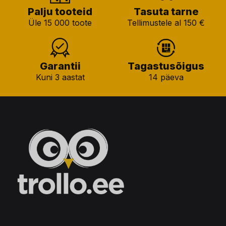
Palju tooteid
Tasuta tarne
Üle 15 000 toote
Tellimustele al 150 €
Garantii
Tagastusõigus
Kuni 3 aastat
14 päeva