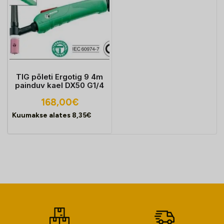
TIG põleti Ergotig 9 4m
painduv kael DX50 G1/4
168,00
€
Kuumakse alates
8,35
€