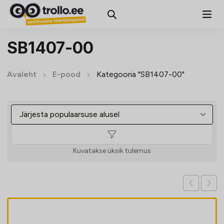
SB1407-00
Avaleht
E-pood
Kategooria "SB1407-00"
Kuvatakse üksik tulemus