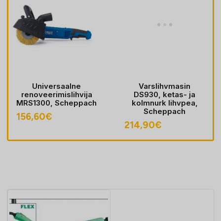
niversaalne
Varslihvmasin
Va
veerimislihvija
DS930, ketas- ja
DS92
300, Scheppach
kolmnurk lihvpea,
167,4
Scheppach
60
€
214,90
€