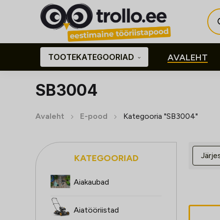
Pro
sea
TOOTEKATEGOORIAD
AVALEHT
SB3004
Avaleht
E-pood
Kategooria "SB3004"
KATEGOORIAD
Aiakaubad
Aiatööriistad