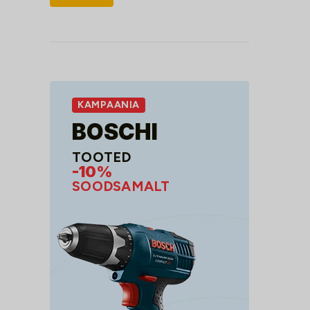
hind
hind
KAMPAANIA
BOSCHI
TOOTED
-10%
SOODSAMALT