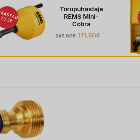
Torupuhastaja
ÄSTAD
SÄ
REMS Mini-
2
.5€
Cobra
Algne
Praegune
171,50
€
245,00
€
hind
hind
oli:
on:
245,00€.
171,50€.