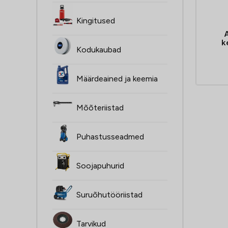
Kingitused
A
k
Kodukaubad
Määrdeained ja keemia
Mõõteriistad
Puhastusseadmed
Soojapuhurid
Suruõhutööriistad
Tarvikud