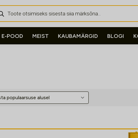
ducts
rch
E-POOD
MEIST
KAUBAMÄRGID
BLOGI
K