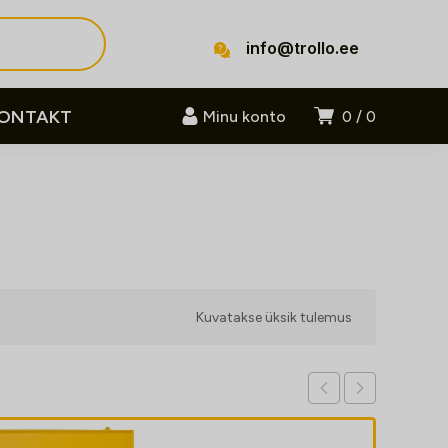
info@trollo.ee
ONTAKT
Minu konto
0
0
Kuvatakse üksik tulemus