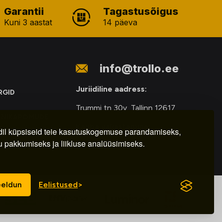
Garantii
Tagastusõigus
Kuni 3 aastat
14 päeva
info@trollo.ee
Juriidiline aadress:
RGID
Trummi tn 30y, Tallinn 12617
ONIKAROMUDE
Kauba väljastamine:
E
il küpsiseid teie kasutuskogemuse parandamiseks,
u pakkumiseks ja liikluse analüüsimiseks.
E-R – 9.00 – 18.00
eldun
Eelistused