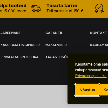
alju tooteid
Tasuta tarne
e 15 000 toote
Tellimustele al 150 €
JÄRELMAKS
GARANTII
KONTAKT
KASUTAJATINGIMUSED
MAKSEVIISID
KAUBAMÄ
PRIVAATSUSPOLIITIKA
TAGASTUSÕIGUS
ELEKTRO
KOGUMIN
Kasutame oma said
isikupärastatud sis
Privaatsuspoliitika
.
Nõustun
Ke