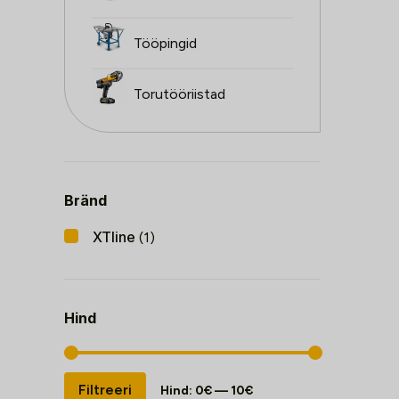
Tööpingid
Torutööriistad
Bränd
XTline
(1)
Hind
Minimaalne
Maksimaalne
Filtreeri
Hind:
0€
—
10€