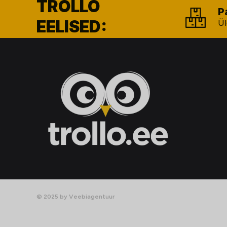
TROLLO
P
EELISED:
Ül
© 2025 by Veebiagentuur