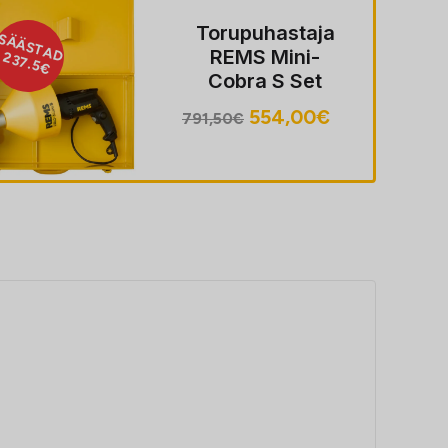
Torupuhastaja
ÄSTAD
S
REMS Mini-
1
37.5€
Cobra S Set
Algne
Praegune
554,00
€
791,50
€
hind
hind
oli:
on:
791,50€.
554,00€.