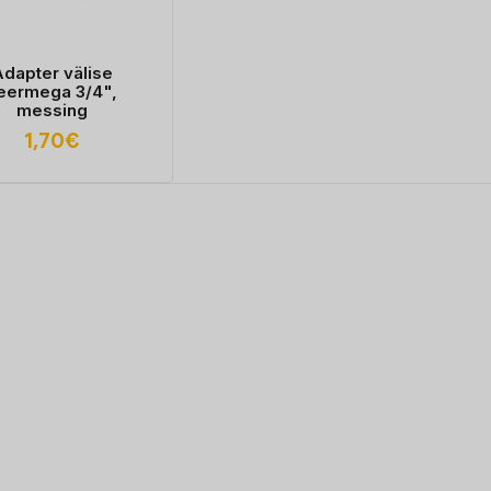
dapter välise
eermega 3/4",
messing
1,70
€