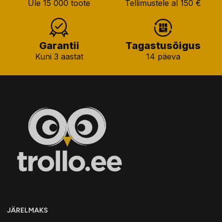
Üle 15 000 toote
Tellimustele al 150 €
Garantii
Tagastusõigus
Kuni 3 aastat
14 päeva
JÄRELMAKS