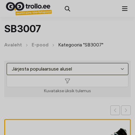
SB3007
Avaleht
E-pood
Kategooria "SB3007"
Kuvatakse üksik tulemus