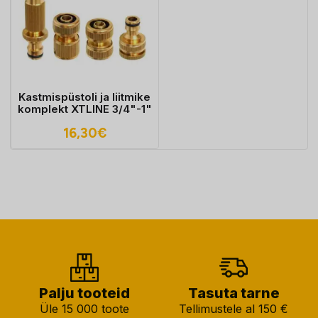
Kastmispüstoli ja liitmike
komplekt XTLINE 3/4"-1"
16,30
€
Palju tooteid
Tasuta tarne
Üle 15 000 toote
Tellimustele al 150 €