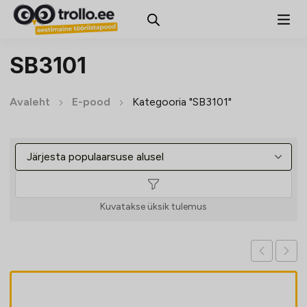
SB3101
Avaleht
E-pood
Kategooria "SB3101"
Kuvatakse üksik tulemus