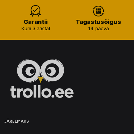
Garantii
Tagastusõigus
Kuni 3 aastat
14 päeva
JÄRELMAKS