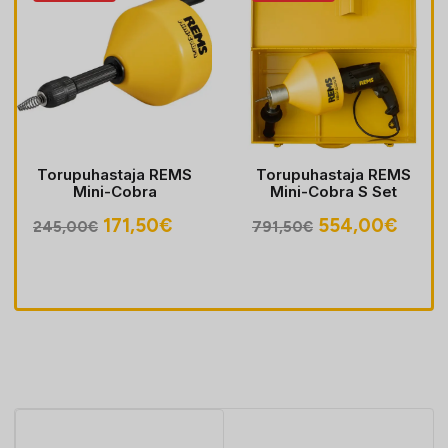
Torupuhastaja REMS
Torupuhastaja REMS
Mini-Cobra
Mini-Cobra S Set
egune
Algne
Praegune
Algne
Prae
171,50
€
554,00
€
245,00
€
791,50
€
hind
hind
hind
hind
oli:
on:
oli:
on:
30€.
245,00€.
171,50€.
791,50€.
554,0