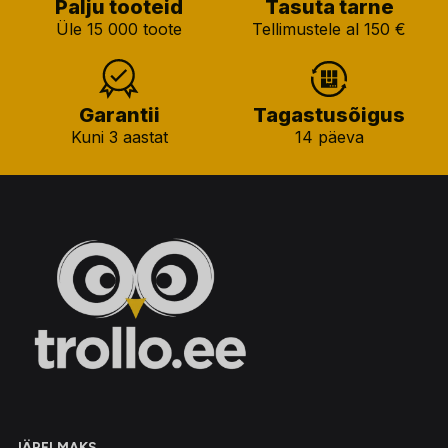
Palju tooteid
Tasuta tarne
Üle 15 000 toote
Tellimustele al 150 €
Garantii
Tagastusõigus
Kuni 3 aastat
14 päeva
JÄRELMAKS