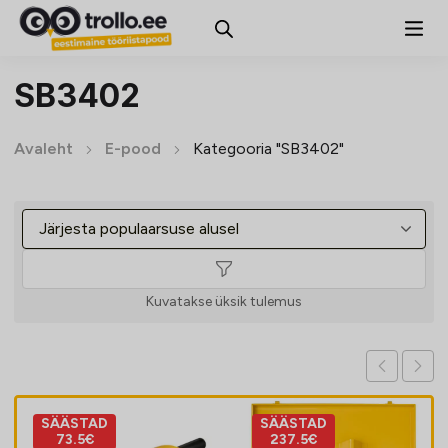
SB3402
Avaleht
E-pood
Kategooria "SB3402"
Kuvatakse üksik tulemus
SÄÄSTAD
SÄÄSTAD
73.5€
237.5€