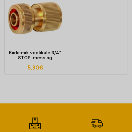
Kiirliitmik voolikule 3/4"
STOP, messing
5,30
€