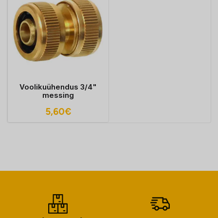
Voolikuühendus 3/4"
messing
5,60
€