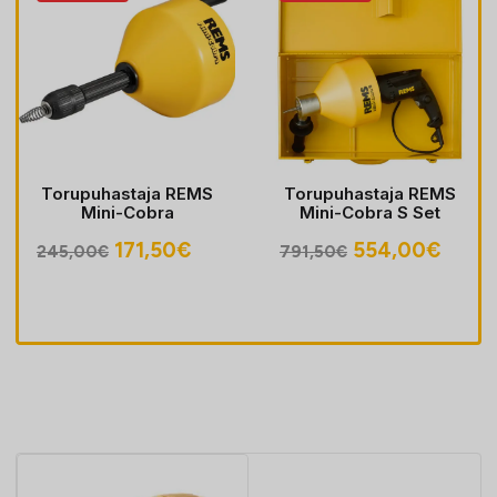
Torupuhastaja REMS
Torupuhastaja REMS
Mini-Cobra
Mini-Cobra S Set
egune
Algne
Praegune
Algne
Prae
171,50
€
554,00
€
245,00
€
791,50
€
hind
hind
hind
hind
oli:
on:
oli:
on:
30€.
245,00€.
171,50€.
791,50€.
554,0