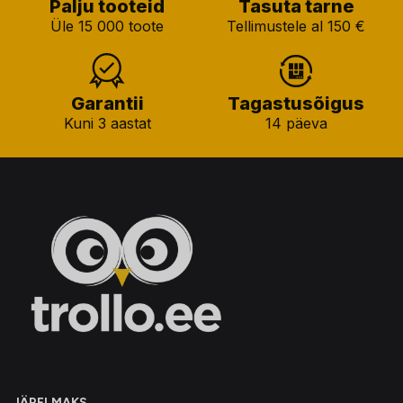
Palju tooteid
Tasuta tarne
Üle 15 000 toote
Tellimustele al 150 €
Garantii
Tagastusõigus
Kuni 3 aastat
14 päeva
JÄRELMAKS