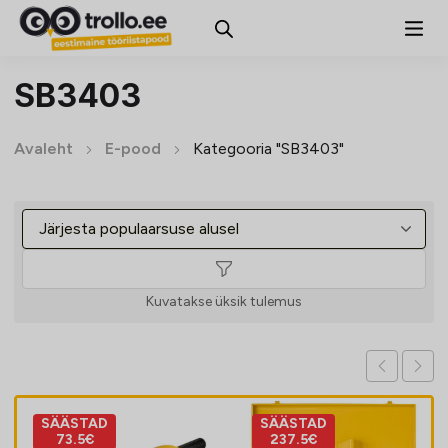
SB3403
Avaleht
E-pood
Kategooria "SB3403"
Kuvatakse üksik tulemus
SÄÄSTAD
SÄÄSTAD
73.5€
237.5€