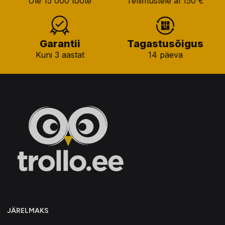
Üle 15 000 toote
Tellimustele al 150 €
Garantii
Tagastusõigus
Kuni 3 aastat
14 päeva
JÄRELMAKS