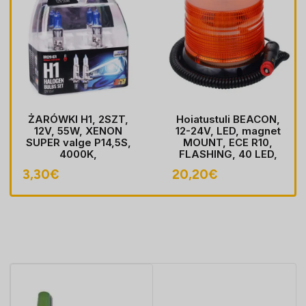
ŻARÓWKI H1, 2SZT,
Hoiatustuli BEACON,
12V, 55W, XENON
12-24V, LED, magnet
SUPER valge P14,5S,
MOUNT, ECE R10,
4000K,
FLASHING, 40 LED,
HOMOLOGACJA
kaabel koos pistik
3,30
€
20,20
€
sobib LIGHTER pesa