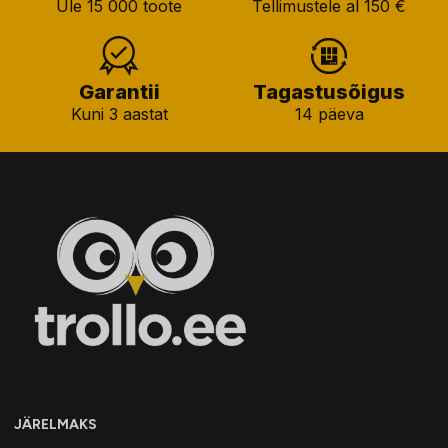
Üle 15 000 toote
Tellimustele al 150 €
Garantii
Tagastusõigus
Kuni 3 aastat
14 päeva
JÄRELMAKS