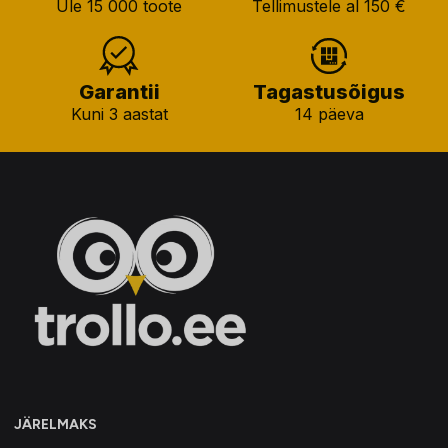
Üle 15 000 toote
Tellimustele al 150 €
Garantii
Tagastusõigus
Kuni 3 aastat
14 päeva
JÄRELMAKS