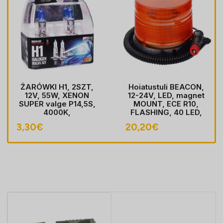
ŻARÓWKI H1, 2SZT,
Hoiatustuli BEACON,
12V, 55W, XENON
12-24V, LED, magnet
SUPER valge P14,5S,
MOUNT, ECE R10,
4000K,
FLASHING, 40 LED,
HOMOLOGACJA
kaabel koos pistik
3,30
€
20,20
€
sobib LIGHTER pesa