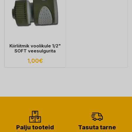
Kiirliitmik voolikule 1/2"
SOFT veesulgurita
1,00
€
Palju tooteid
Tasuta tarne