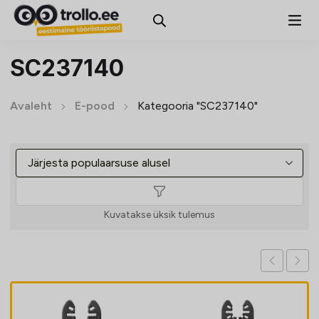
SC237140
Avaleht
E-pood
Kategooria "SC237140"
Kuvatakse üksik tulemus