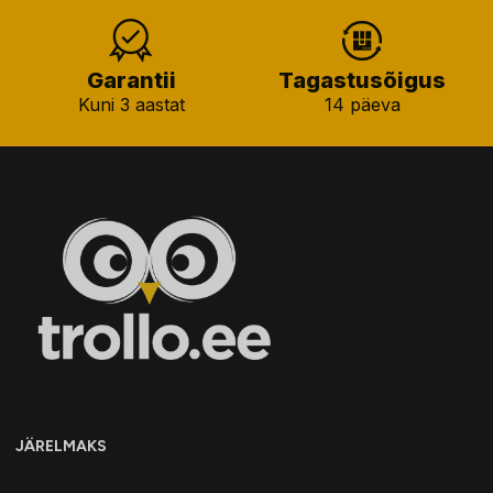
Garantii
Tagastusõigus
Kuni 3 aastat
14 päeva
JÄRELMAKS