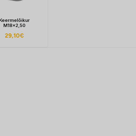
Keermelõikur
M18x2,50
29,10
€