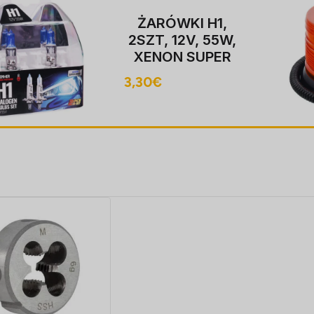
ŻARÓWKI H1,
2SZT, 12V, 55W,
XENON SUPER
valge P14,5S,
3,30
€
4000K,
HOMOLOGACJA