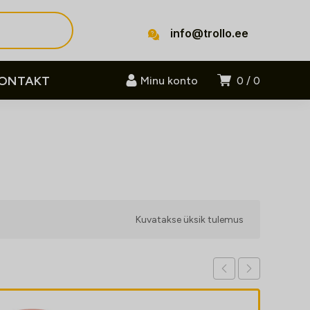
info@trollo.ee
ONTAKT
Minu konto
0
0
Kuvatakse üksik tulemus