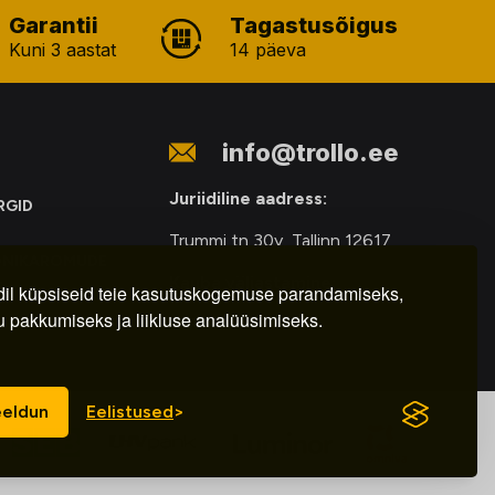
Garantii
Tagastusõigus
Kuni 3 aastat
14 päeva
info@trollo.ee
Juriidiline aadress:
RGID
Trummi tn 30y, Tallinn 12617
ONIKAROMUDE
Kauba väljastamine:
E
il küpsiseid teie kasutuskogemuse parandamiseks,
u pakkumiseks ja liikluse analüüsimiseks.
E-R – 9.00 – 18.00
eldun
Eelistused