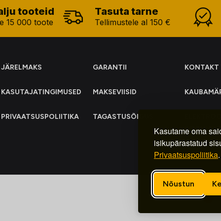
alju tooteid
Tasuta tarne
e 15 000 toote
Tellimustele al 150 €
JÄRELMAKS
GARANTII
KONTAKT
KASUTAJATINGIMUSED
MAKSEVIISID
KAUBAMÄ
PRIVAATSUSPOLIITIKA
TAGASTUSÕIGUS
ELEKTRO
KOGUMIN
Kasutame oma said
isikupärastatud sis
Privaatsuspoliitika
.
Nõustun
Ke