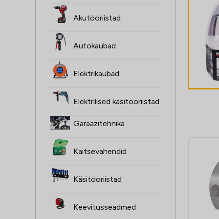
ŻARÓWKI H4,
Akutööriistad
2SZT, 12V,
60/55W, XENON
Autokaubad
SUPER valge
4,60
€
P43T, 4000K,
Elektrikaubad
HOMOLOGACJA
Elektrilised käsitööriistad
Garaazitehnika
Kaitsevahendid
Käsitööriistad
Keevitusseadmed