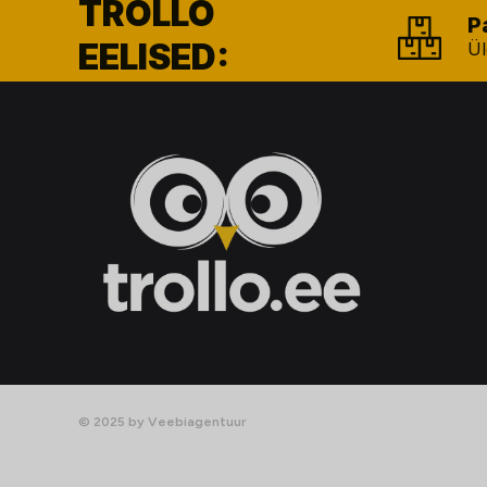
TROLLO
P
EELISED:
Ül
© 2025 by Veebiagentuur