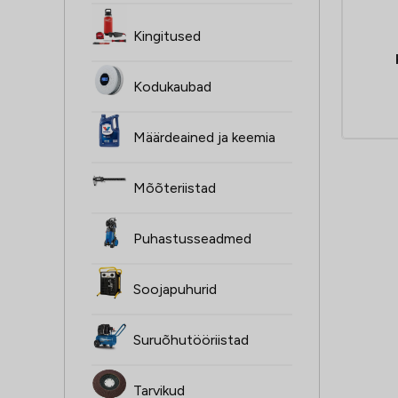
Kingitused
Kodukaubad
Määrdeained ja keemia
Mõõteriistad
Puhastusseadmed
Soojapuhurid
Suruõhutööriistad
Tarvikud