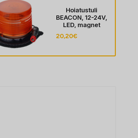
Hoiatustuli
BEACON, 12-24V,
LED, magnet
MOUNT, ECE
20,20
€
R10, FLASHING,
40 LED, kaabel
koos pistik sobib
LIGHTER pesa