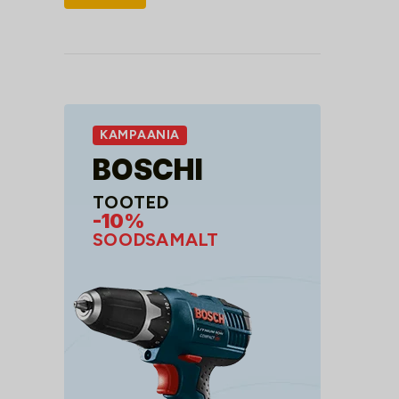
hind
hind
KAMPAANIA
BOSCHI
TOOTED
-10%
SOODSAMALT