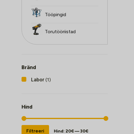
Tööpingid
Torutööriistad
Bränd
Labor
(1)
Hind
Minimaalne
Maksimaalne
Filtreeri
Hind:
20€
—
30€