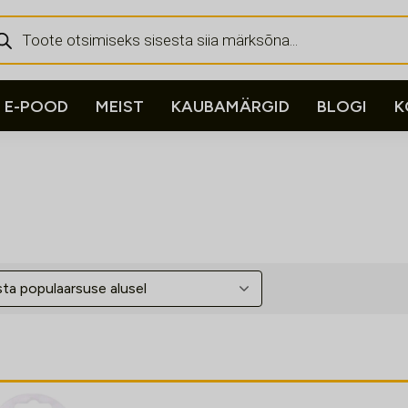
ducts
rch
E-POOD
MEIST
KAUBAMÄRGID
BLOGI
K