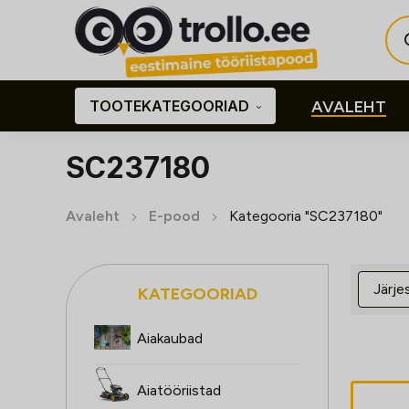
Pro
sea
TOOTEKATEGOORIAD
AVALEHT
SC237180
Avaleht
E-pood
Kategooria "SC237180"
KATEGOORIAD
Aiakaubad
Aiatööriistad