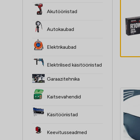
BULB, P21W, 12V,
Akutööriistad
21W BA15S,
HOMOLOGATSIO
Autokaubad
ON, 10
2,30
€
KOMPLEKTI tk
Elektrikaubad
Elektrilised käsitööriistad
Garaazitehnika
Kaitsevahendid
Käsitööriistad
Keevitusseadmed