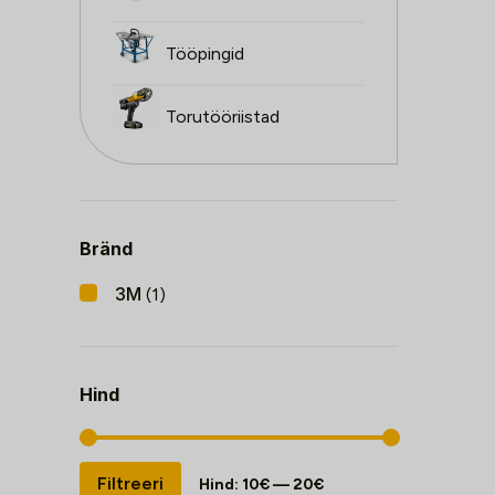
Tööpingid
Torutööriistad
Bränd
3M
(1)
Hind
Minimaalne
Maksimaalne
Filtreeri
Hind:
10€
—
20€