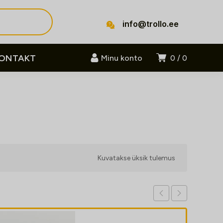
info@trollo.ee
ONTAKT
Minu konto
0
0
Kuvatakse üksik tulemus