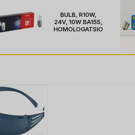
BULB, R10W,
24V, 10W BA15S,
HOMOLOGATSIO
ON, 10
KOMPLEKTI tk