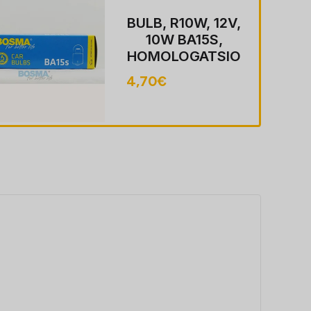
BULB, R10W, 12V,
10W BA15S,
HOMOLOGATSIO
ON E2,
4,70
€
KOMPLEKT 10 tk