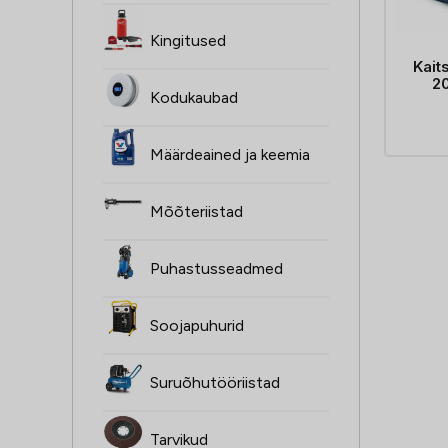
Kingitused
Kait
20
Kodukaubad
Määrdeained ja keemia
Mõõteriistad
Puhastusseadmed
Soojapuhurid
Suruõhutööriistad
Tarvikud