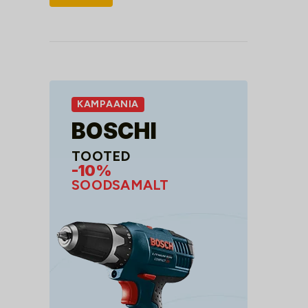
hind
hind
KAMPAANIA
BOSCHI
TOOTED
-10%
SOODSAMALT