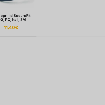
seprillid SecureFit
0, PC, hall, 3M
11,40
€