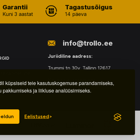
Garantii
Tagastusõigus
Kuni 3 aastat
14 päeva
info@trollo.ee
Juriidiline aadress:
RGID
Trummi tn 30y, Tallinn 12617
ONIKAROMUDE
Kauba väljastamine:
E
il küpsiseid teie kasutuskogemuse parandamiseks,
u pakkumiseks ja liikluse analüüsimiseks.
E-R – 9.00 – 18.00
eldun
Eelistused