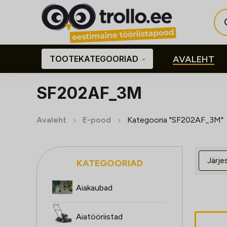
Pro
sea
TOOTEKATEGOORIAD
AVALEHT
SF202AF_3M
Avaleht
E-pood
Kategooria "SF202AF_3M"
KATEGOORIAD
Aiakaubad
Aiatööriistad