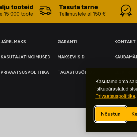
alju tooteid
Tasuta tarne
e 15 000 toote
Tellimustele al 150 €
JÄRELMAKS
GARANTII
KONTAKT
KASUTAJATINGIMUSED
MAKSEVIISID
KAUBAMÄ
PRIVAATSUSPOLIITIKA
TAGASTUSÕIGUS
ELEKTRO
KOGUMIN
Kasutame oma said
isikupärastatud sis
Privaatsuspoliitika
.
Nõustun
Ke