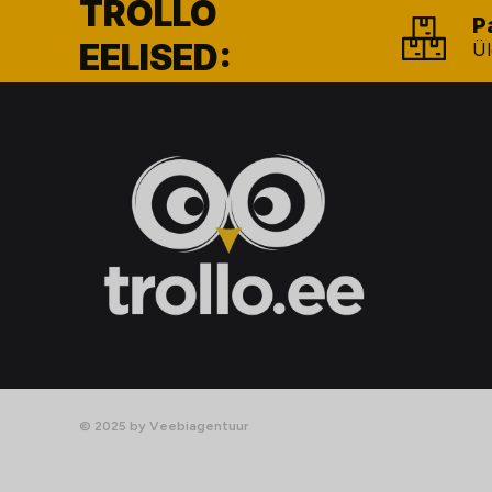
TROLLO
P
EELISED:
Ül
© 2025 by Veebiagentuur