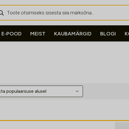
ducts
rch
E-POOD
MEIST
KAUBAMÄRGID
BLOGI
K