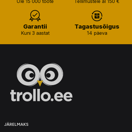
Üle 15 000 toote
Tellimustele al 150 €
Garantii
Tagastusõigus
Kuni 3 aastat
14 päeva
JÄRELMAKS