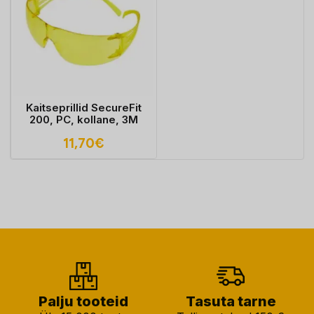
Kaitseprillid SecureFit
200, PC, kollane, 3M
11,70
€
Palju tooteid
Tasuta tarne