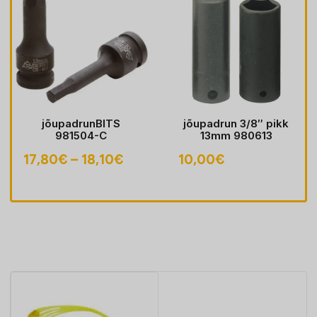
jõupadrunBITS
jõupadrun 3/8″ pikk
981504-C
13mm 980613
Hinnavahemik:
17,80
€
–
18,10
€
10,00
€
navahemik:
17,80€
70€
kuni
18,10€
70€