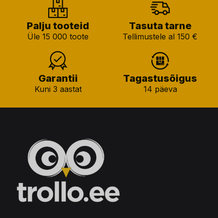
Palju tooteid
Tasuta tarne
Üle 15 000 toote
Tellimustele al 150 €
Garantii
Tagastusõigus
Kuni 3 aastat
14 päeva