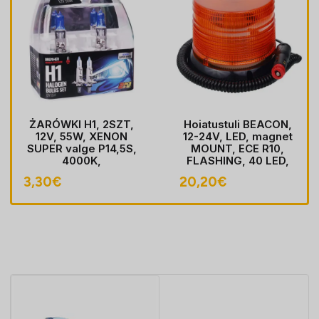
ŻARÓWKI H1, 2SZT,
Hoiatustuli BEACON,
12V, 55W, XENON
12-24V, LED, magnet
SUPER valge P14,5S,
MOUNT, ECE R10,
4000K,
FLASHING, 40 LED,
HOMOLOGACJA
kaabel koos pistik
3,30
€
20,20
€
sobib LIGHTER pesa