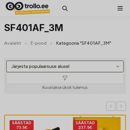
SF401AF_3M
Avaleht
E-pood
Kategooria "SF401AF_3M"
Kuvatakse üksik tulemus
SÄÄSTAD
SÄÄSTAD
73.5€
237.5€