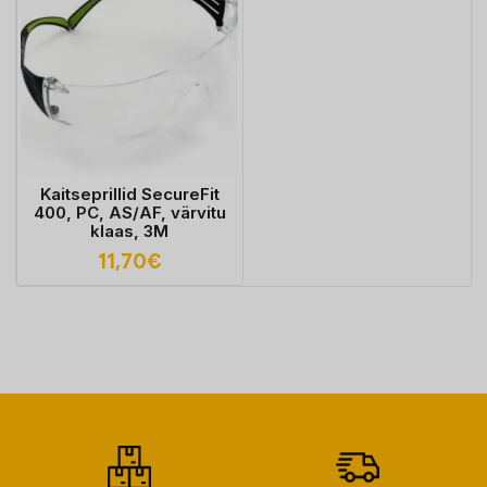
Kaitseprillid SecureFit
400, PC, AS/AF, värvitu
klaas, 3M
11,70
€