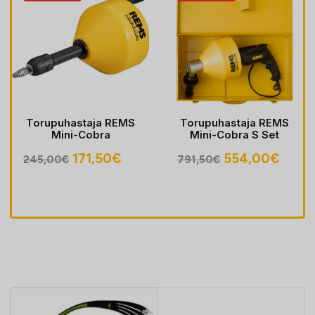
Torupuhastaja REMS
Torupuhastaja REMS
Mini-Cobra
Mini-Cobra S Set
egune
Algne
Praegune
Algne
Prae
171,50
€
554,00
€
245,00
€
791,50
€
hind
hind
hind
hind
oli:
on:
oli:
on:
30€.
245,00€.
171,50€.
791,50€.
554,0