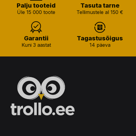
Palju tooteid
Tasuta tarne
Üle 15 000 toote
Tellimustele al 150 €
Garantii
Tagastusõigus
Kuni 3 aastat
14 päeva