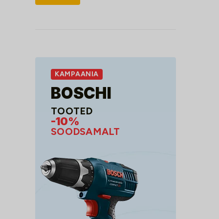
hind
hind
KAMPAANIA
BOSCHI
TOOTED
-10%
SOODSAMALT