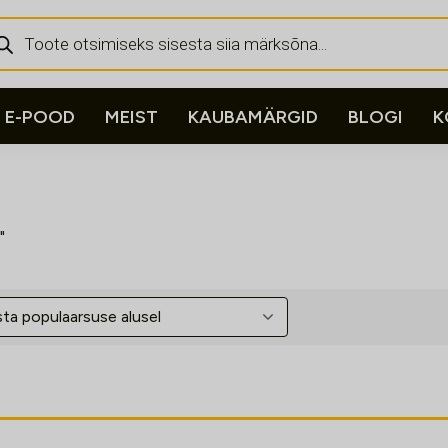
ducts
rch
E-POOD
MEIST
KAUBAMÄRGID
BLOGI
K
"