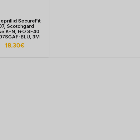
seprillid SecureFit
07, Scotchgard
se K+N, I+O SF40
07SGAF-BLU, 3M
18,30
€