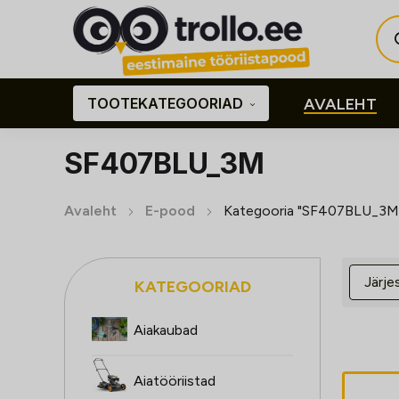
Pro
sea
TOOTEKATEGOORIAD
AVALEHT
SF407BLU_3M
Avaleht
E-pood
Kategooria "SF407BLU_3M
KATEGOORIAD
Aiakaubad
Aiatööriistad