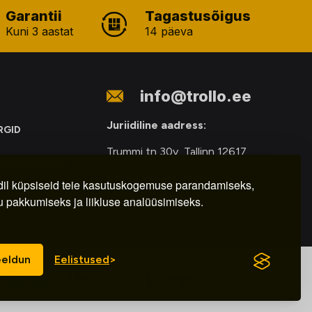
Garantii
Tagastusõigus
Kuni 3 aastat
14 päeva
info@trollo.ee
Juriidiline aadress:
RGID
Trummi tn 30y, Tallinn 12617
ONIKAROMUDE
Kauba väljastamine:
E
il küpsiseid teie kasutuskogemuse parandamiseks,
u pakkumiseks ja liikluse analüüsimiseks.
E-R – 9.00 – 18.00
eldun
Eelistused