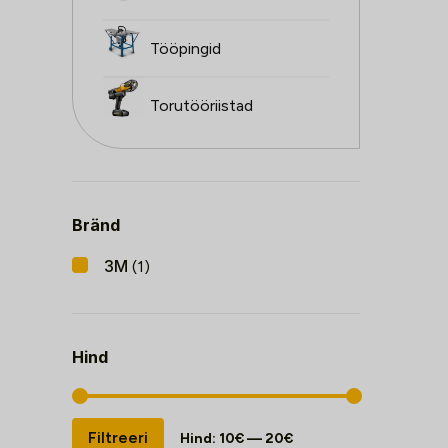
Tööpingid
Torutööriistad
Bränd
3M
(1)
Hind
Minimaalne
Maksimaalne
Filtreeri
Hind:
10€
—
20€