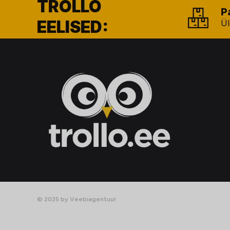
TROLLO
P
EELISED:
Ül
© 2025 by Veebiagentuur