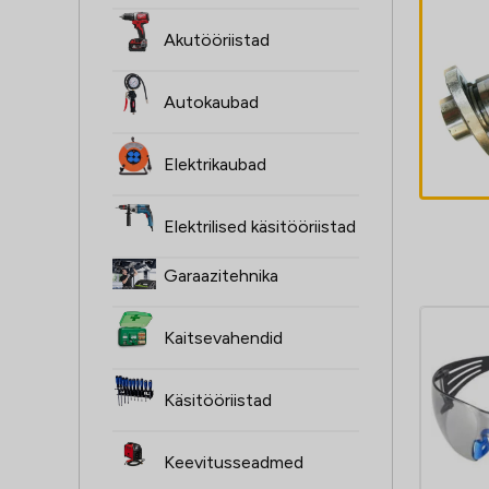
PAMINE
Akutööriistad
Pumbae
NTW50
MTZ,VM
90F
Autokaubad
260, D
260,-11E
- 9E2, 
Elektrikaubad
M
Elektrilised käsitööriistad
Garaazitehnika
Kaitsevahendid
Käsitööriistad
Keevitusseadmed