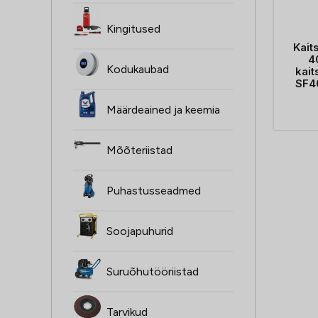
Kingitused
Kait
4
Kodukaubad
kait
SF4
Määrdeained ja keemia
Mõõteriistad
Puhastusseadmed
Soojapuhurid
Suruõhutööriistad
Tarvikud