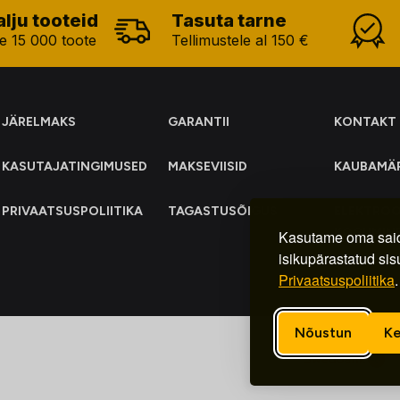
alju tooteid
Tasuta tarne
e 15 000 toote
Tellimustele al 150 €
JÄRELMAKS
GARANTII
KONTAKT
KASUTAJATINGIMUSED
MAKSEVIISID
KAUBAMÄ
PRIVAATSUSPOLIITIKA
TAGASTUSÕIGUS
ELEKTRO
KOGUMIN
Kasutame oma said
isikupärastatud sis
Privaatsuspoliitika
.
Nõustun
Ke