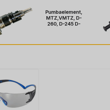
M
lement,
pumba
TZ, D-
-245 D-
5,20
€
2, D-245
BELARUS-
TZ