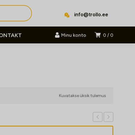
info@trollo.ee
ONTAKT
Minu konto
0
0
Kuvatakse üksik tulemus