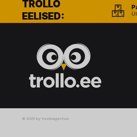
TROLLO
P
EELISED:
Ül
© 2025 by Veebiagentuur