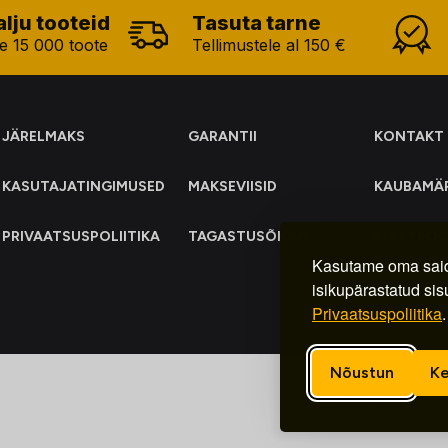
alju tooteid
Tasuta tarne
e 15 000 toote
Tellimustele al 150 €
JÄRELMAKS
GARANTII
KONTAKT
KASUTAJATINGIMUSED
MAKSEVIISID
KAUBAMÄ
PRIVAATSUSPOLIITIKA
TAGASTUSÕIGUS
ELEKTRO
KOGUMIN
Kasutame oma said
isikupärastatud sis
Privaatsuspoliitika
.
Nõustun
Ke