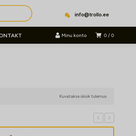
info@trollo.ee
ONTAKT
Minu konto
0
0
Kuvatakse üksik tulemus