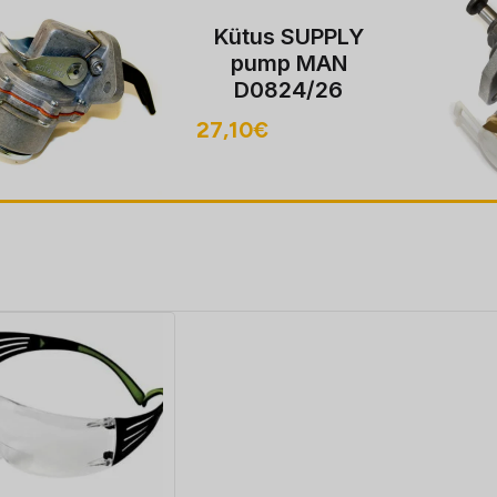
KÜTUSEPUMP
IVECO, MAN, MB
MWM
14,60
€