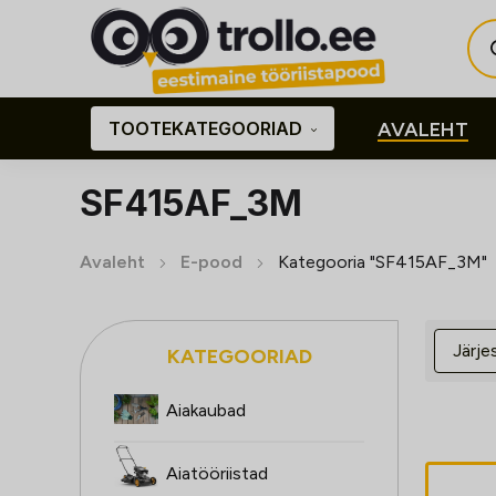
Pro
sea
TOOTEKATEGOORIAD
AVALEHT
SF415AF_3M
Avaleht
E-pood
Kategooria "SF415AF_3M"
KATEGOORIAD
Aiakaubad
Aiatööriistad