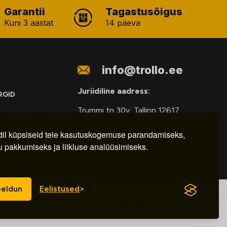
Garantii
Tagastusõigus
Kuni 3 aastat
14 päeva
info@trollo.ee
Juriidiline aadress:
RGID
Trummi tn 30y, Tallinn 12617
ONIKAROMUDE
Kauba väljastamine:
E
il küpsiseid teie kasutuskogemuse parandamiseks,
u pakkumiseks ja liikluse analüüsimiseks.
E-R – 9.00 – 18.00
eldun
Eelistused