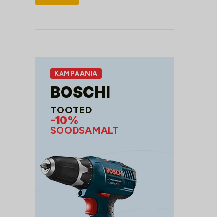
hind
hind
KAMPAANIA
BOSCHI
TOOTED
-10%
SOODSAMALT