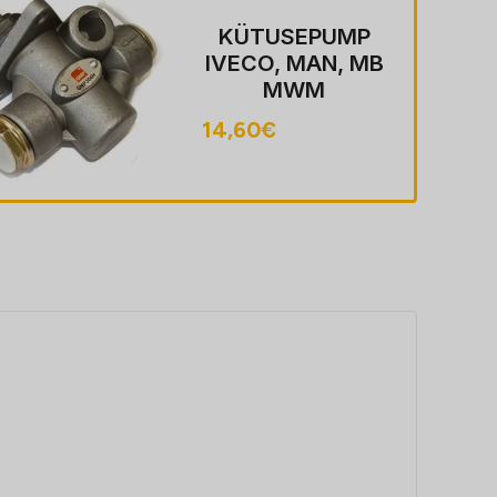
KÜTUSEVARUST
USPUMP FENDT,
RVI
SISSEPRITSEJAO
28,30
€
TURIPUMBAL