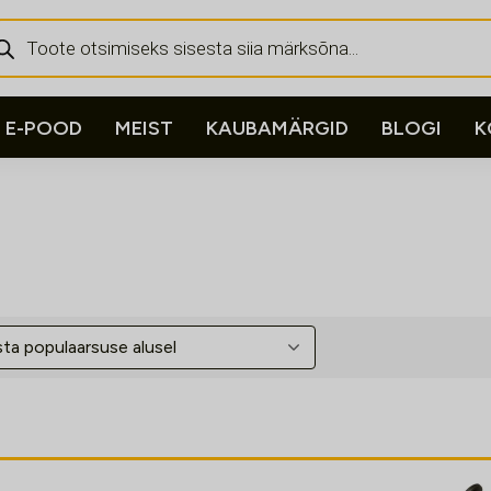
ducts
rch
E-POOD
MEIST
KAUBAMÄRGID
BLOGI
K