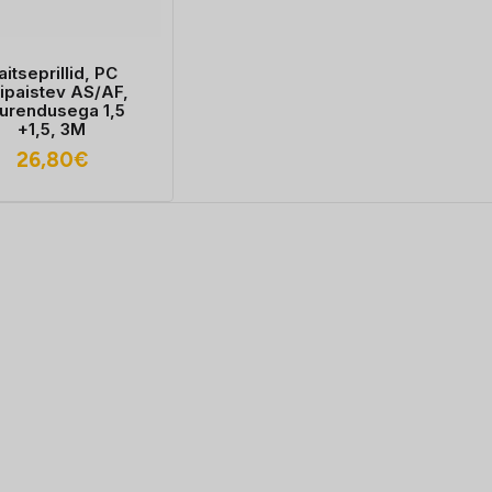
aitseprillid, PC
bipaistev AS/AF,
urendusega 1,5
+1,5, 3M
26,80
€