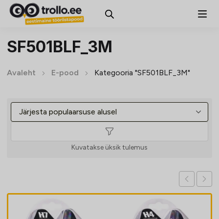
SF501BLF_3M
Avaleht
E-pood
Kategooria "SF501BLF_3M"
Kuvatakse üksik tulemus