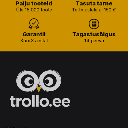
Palju tooteid
Tasuta tarne
Üle 15 000 toote
Tellimustele al 150 €
Garantii
Tagastusõigus
Kuni 3 aastat
14 päeva