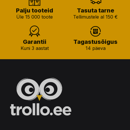
Palju tooteid
Tasuta tarne
Üle 15 000 toote
Tellimustele al 150 €
Garantii
Tagastusõigus
Kuni 3 aastat
14 päeva