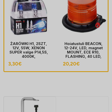
ŻARÓWKI H1, 2SZT,
Hoiatustuli BEACON,
12V, 55W, XENON
12-24V, LED, magnet
SUPER valge P14,5S,
MOUNT, ECE R10,
4000K,
FLASHING, 40 LED,
HOMOLOGACJA
kaabel koos pistik
3,30
€
20,20
€
sobib LIGHTER pesa