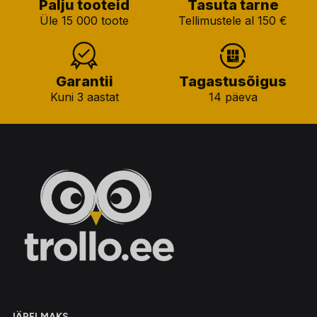
Palju tooteid
Tasuta tarne
Üle 15 000 toote
Tellimustele al 150 €
Garantii
Tagastusõigus
Kuni 3 aastat
14 päeva
JÄRELMAKS