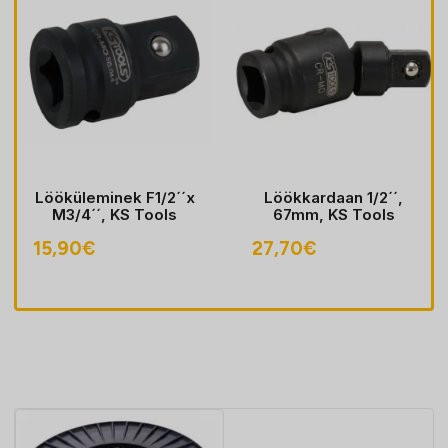
Lööküleminek F1/2´´x
Löökkardaan 1/2´´,
M3/4´´, KS Tools
67mm, KS Tools
15,90
€
27,70
€