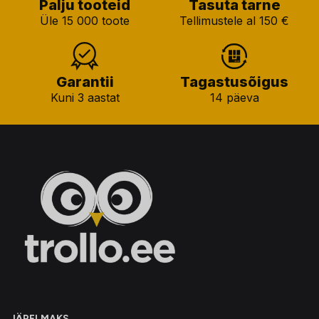
Palju tooteid
Tasuta tarne
Üle 15 000 toote
Tellimustele al 150 €
Garantii
Tagastusõigus
Kuni 3 aastat
14 päeva
JÄRELMAKS