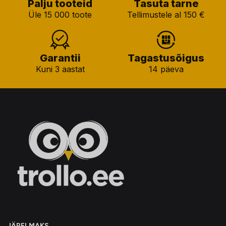
Palju tooteid
Tasuta tarne
Üle 15 000 toote
Tellimustele al 150 €
Garantii
Tagastusõigus
Kuni 3 aastat
14 päeva
JÄRELMAKS