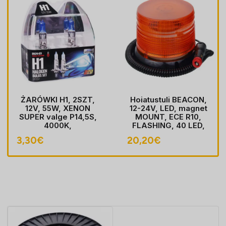
ŻARÓWKI H1, 2SZT,
Hoiatustuli BEACON,
12V, 55W, XENON
12-24V, LED, magnet
SUPER valge P14,5S,
MOUNT, ECE R10,
4000K,
FLASHING, 40 LED,
HOMOLOGACJA
kaabel koos pistik
3,30
€
20,20
€
sobib LIGHTER pesa