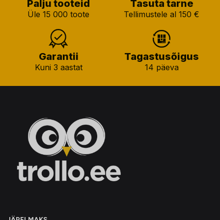
Palju tooteid
Tasuta tarne
Üle 15 000 toote
Tellimustele al 150 €
Garantii
Tagastusõigus
Kuni 3 aastat
14 päeva
JÄRELMAKS