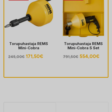
Torupuhastaja REMS
Torupuhastaja REMS
Mini-Cobra
Mini-Cobra S Set
egune
Algne
Praegune
Algne
Prae
171,50
€
554,00
€
245,00
€
791,50
€
hind
hind
hind
hind
oli:
on:
oli:
on:
30€.
245,00€.
171,50€.
791,50€.
554,0