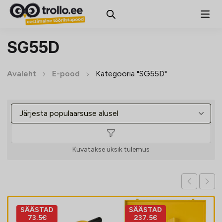
SG55D
Avaleht
E-pood
Kategooria "SG55D"
Kuvatakse üksik tulemus
SÄÄSTAD
SÄÄSTAD
73.5€
237.5€