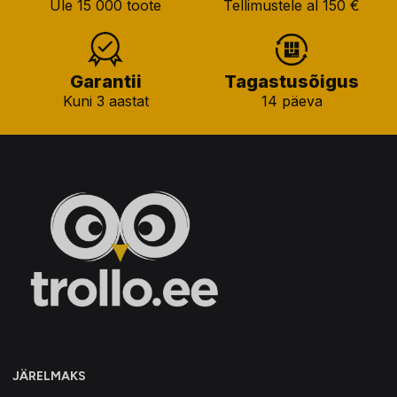
Üle 15 000 toote
Tellimustele al 150 €
Garantii
Tagastusõigus
Kuni 3 aastat
14 päeva
JÄRELMAKS