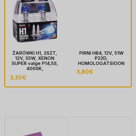
ŻARÓWKI H1, 2SZT,
PIRNI HB4, 12V, 51W
12V, 55W, XENON
P22D,
SUPER valge P14,5S,
HOMOLOGATSIOON
4000K,
3,80
€
HOMOLOGACJA
3,30
€