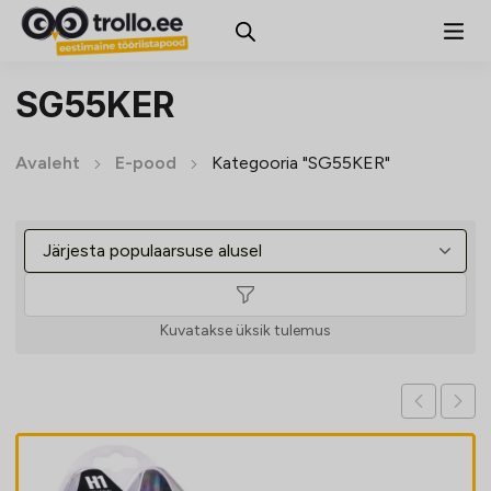
SG55KER
Avaleht
E-pood
Kategooria "SG55KER"
Kuvatakse üksik tulemus