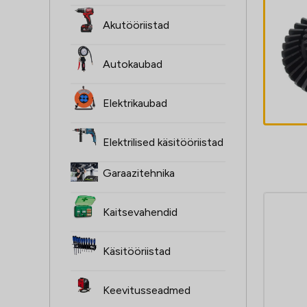
Akutööriistad
Päikeseratas
Autokaubad
25,20
€
Elektrikaubad
Elektrilised käsitööriistad
Garaazitehnika
Kaitsevahendid
Käsitööriistad
Keevitusseadmed