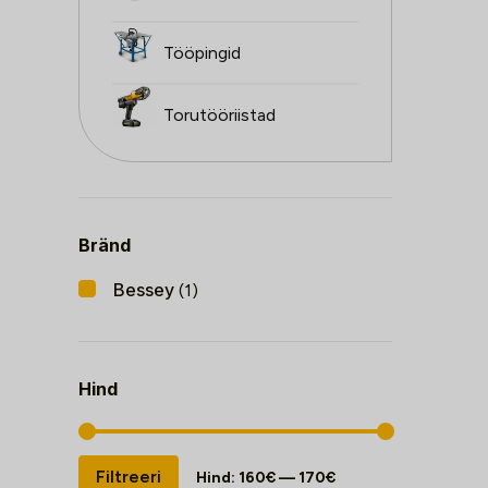
Tööpingid
Torutööriistad
Bränd
Bessey
(1)
Hind
Minimaalne
Maksimaalne
Filtreeri
Hind:
160€
—
170€