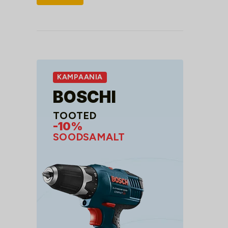
hind
hind
KAMPAANIA
BOSCHI
TOOTED
-10%
SOODSAMALT