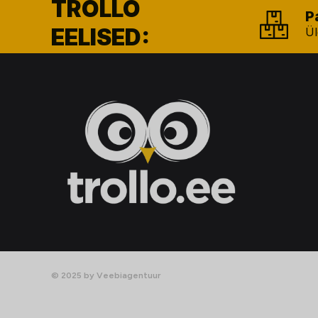
TROLLO
P
EELISED:
Ül
© 2025 by Veebiagentuur