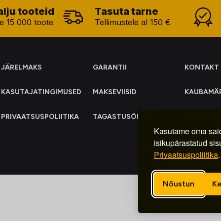
alju tooteid
Tasuta tarne
e 15 000 toote
Tellimustele al 150 €
JÄRELMAKS
GARANTII
KONTAKT
KASUTAJATINGIMUSED
MAKSEVIISID
KAUBAMÄ
PRIVAATSUSPOLIITIKA
TAGASTUSÕIGUS
ELEKTRO
KOGUMIN
Kasutame oma said
isikupärastatud sis
Privaatsuspoliitika
.
Nõustun
Ke