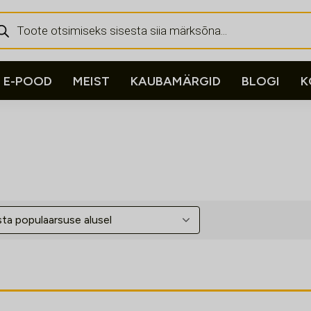
ducts
rch
E-POOD
MEIST
KAUBAMÄRGID
BLOGI
K