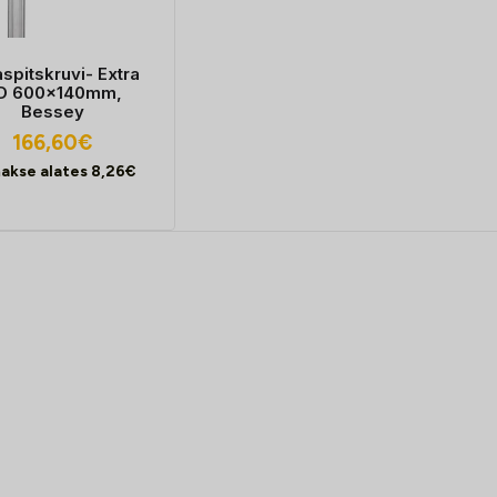
spitskruvi- Extra
D 600x140mm,
Bessey
166,60
€
akse alates
8,26
€