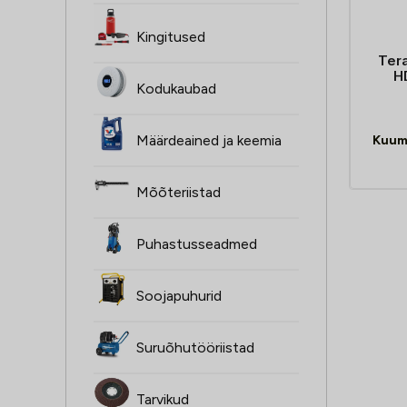
Kingitused
Tera
H
Kodukaubad
Määrdeained ja keemia
Kuum
Mõõteriistad
Puhastusseadmed
Soojapuhurid
Suruõhutööriistad
Tarvikud