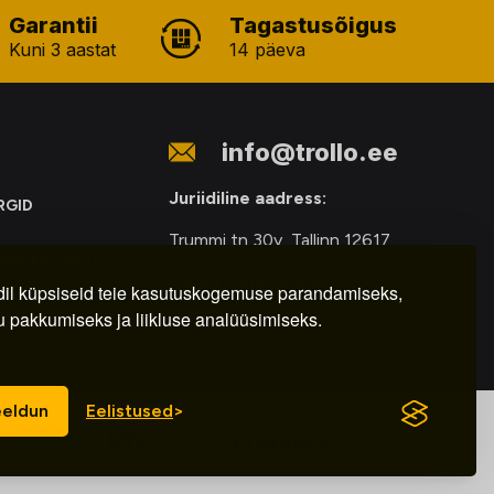
Garantii
Tagastusõigus
Kuni 3 aastat
14 päeva
info@trollo.ee
Juriidiline aadress:
RGID
Trummi tn 30y, Tallinn 12617
ONIKAROMUDE
Kauba väljastamine:
E
il küpsiseid teie kasutuskogemuse parandamiseks,
u pakkumiseks ja liikluse analüüsimiseks.
E-R – 9.00 – 18.00
eldun
Eelistused