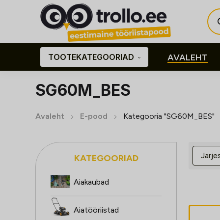
Pro
sea
TOOTEKATEGOORIAD
AVALEHT
SG60M_BES
Avaleht
E-pood
Kategooria "SG60M_BES"
KATEGOORIAD
Aiakaubad
Aiatööriistad