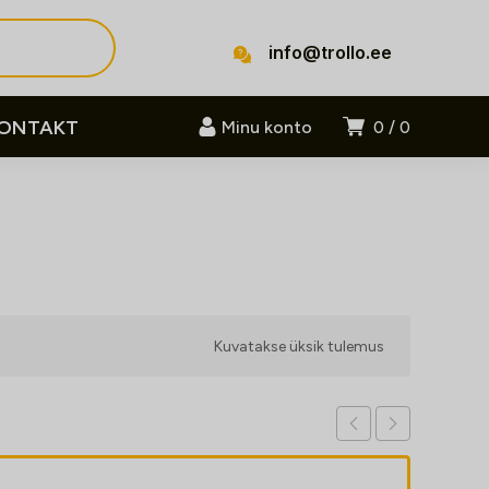
info@trollo.ee
ONTAKT
Minu konto
0
0
Kuvatakse üksik tulemus