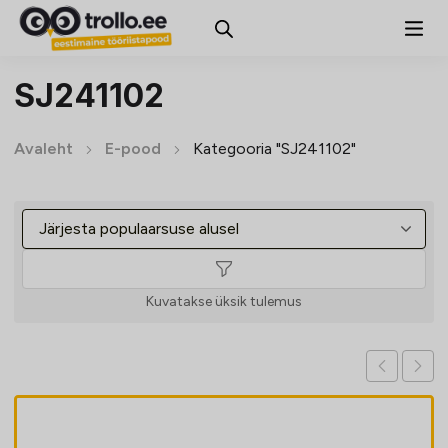
SJ241102
Avaleht
E-pood
Kategooria "SJ241102"
Kuvatakse üksik tulemus