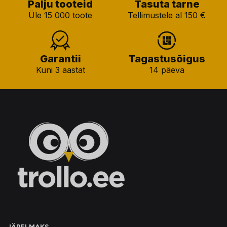
Palju tooteid
Tasuta tarne
Üle 15 000 toote
Tellimustele al 150 €
Garantii
Tagastusõigus
Kuni 3 aastat
14 päeva