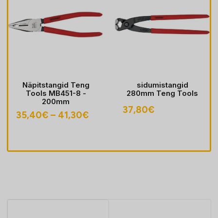
Näpitstangid Teng
sidumistangid
Tools MB451-8 -
280mm Teng Tools
200mm
navahemik:
37,80
€
Hinnavahemik:
35,40
€
–
41,30
€
60€
35,40€
i
kuni
30€
41,30€