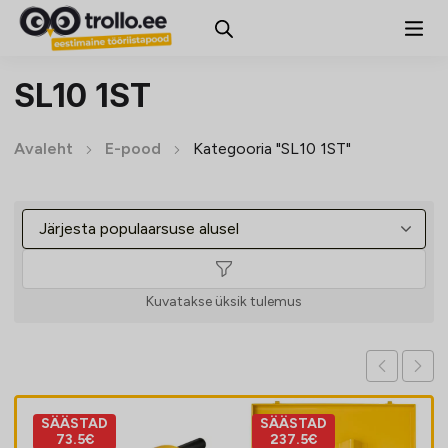
SL10 1ST
Avaleht
E-pood
Kategooria "SL10 1ST"
Kuvatakse üksik tulemus
SÄÄSTAD
SÄÄSTAD
73.5€
237.5€