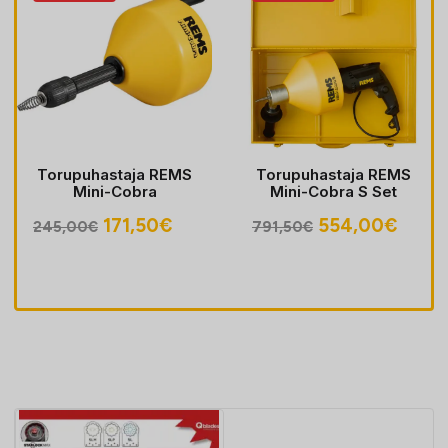
Torupuhastaja REMS
Torupuhastaja REMS
Mini-Cobra
Mini-Cobra S Set
egune
Algne
Praegune
Algne
Prae
171,50
€
554,00
€
245,00
€
791,50
€
hind
hind
hind
hind
oli:
on:
oli:
on:
30€.
245,00€.
171,50€.
791,50€.
554,0