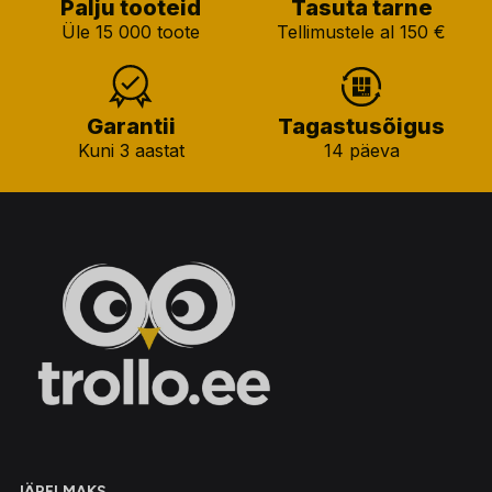
Palju tooteid
Tasuta tarne
Üle 15 000 toote
Tellimustele al 150 €
Garantii
Tagastusõigus
Kuni 3 aastat
14 päeva
JÄRELMAKS