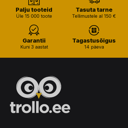
Palju tooteid
Tasuta tarne
Üle 15 000 toote
Tellimustele al 150 €
Garantii
Tagastusõigus
Kuni 3 aastat
14 päeva