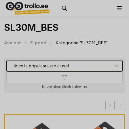
SL30M_BES
Avaleht
E-pood
Kategooria "SL30M_BES"
Kuvatakse üksik tulemus