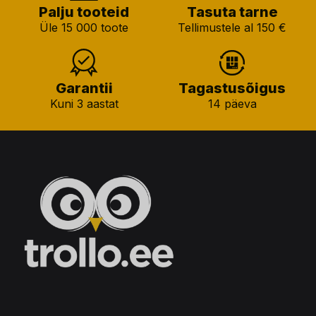
Palju tooteid
Tasuta tarne
Üle 15 000 toote
Tellimustele al 150 €
Garantii
Tagastusõigus
Kuni 3 aastat
14 päeva