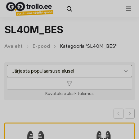
SL40M_BES
Avaleht
E-pood
Kategooria "SL40M_BES"
Kuvatakse üksik tulemus